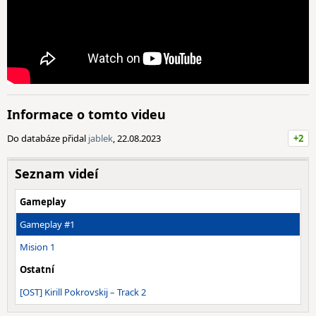
Informace o tomto videu
Do databáze přidal
jablek
, 22.08.2023
+2
Seznam videí
Gameplay
Gameplay #1
Mision 1
Ostatní
[OST] Kirill Pokrovskij – Track 2