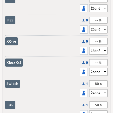
--
PS5
0
--
XOne
0
--
XboxX/S
0
80
Switch
1
50
iOS
1