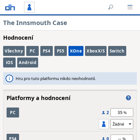
The Innsmouth Case
Hodnocení
Všechny
PC
PS4
PS5
XOne
XboxX/S
Switch
iOS
Android
Hru pro tuto platformu nikdo neohodnotil.
Platformy a hodnocení
35
PC
2
--
PS4
0