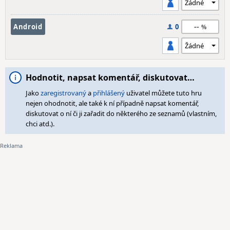
--
Android
0
Hodnotit, napsat komentář, diskutovat…
Jako
zaregistrovaný
a
přihlášený
uživatel můžete tuto hru
nejen ohodnotit, ale také k ní případně napsat komentář,
diskutovat o ní či ji zařadit do některého ze seznamů (vlastním,
chci atd.).