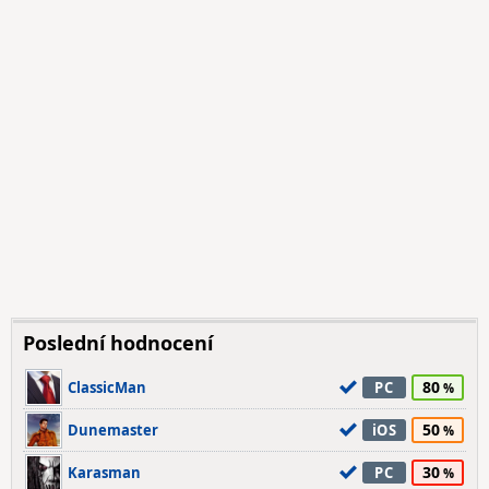
Poslední hodnocení
80
ClassicMan
PC
50
Dunemaster
iOS
30
Karasman
PC