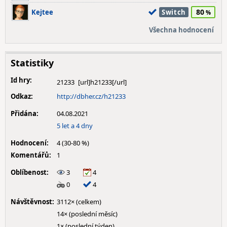
80
Kejtee
Switch
Všechna hodnocení
Statistiky
Id hry:
21233
Odkaz:
http://dbher.cz/h21233
Přidána:
04.08.2021
5 let a 4 dny
Hodnocení:
4 (30-80 %)
Komentářů:
1
Oblíbenost:
3
4
0
4
Návštěvnost:
3112× (celkem)
14× (poslední měsíc)
1× (poslední týden)