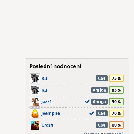
Poslední hodnocení
KII
75
C64
KII
85
Amiga
jazz1
90
Amiga
jvempire
70
C64
Crash
60
C64