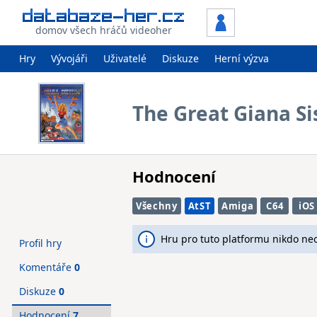
domov všech hráčů videoher
Hry
Vývojáři
Uživatelé
Diskuze
Herní výzva
The Great Giana Si
Hodnocení
Všechny
AtST
Amiga
C64
iOS
Hru pro tuto platformu nikdo ne
Profil hry
Komentáře
0
Diskuze
0
Hodnocení
7