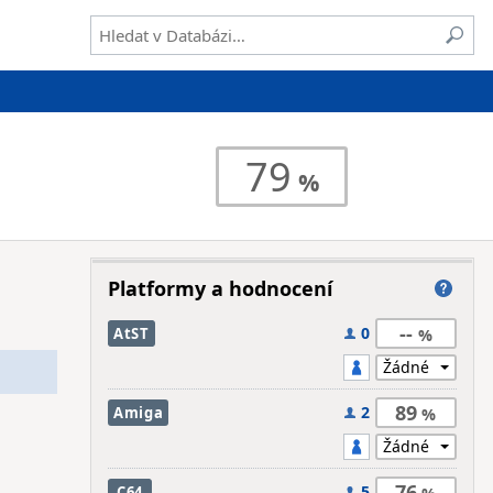
79
Platformy a hodnocení
--
0
AtST
89
2
Amiga
76
5
C64