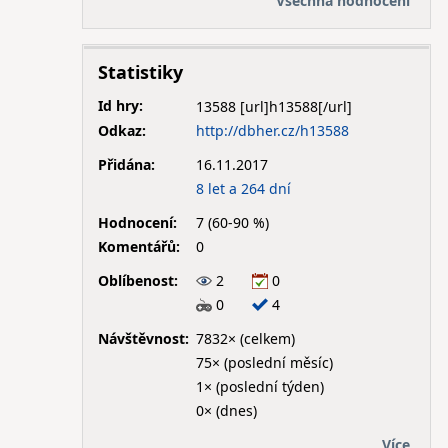
Všechna hodnocení
Statistiky
Id hry:
13588
Odkaz:
http://dbher.cz/h13588
Přidána:
16.11.2017
8 let a 264 dní
Hodnocení:
7 (60-90 %)
Komentářů:
0
Oblíbenost:
2
0
0
4
Návštěvnost:
7832× (celkem)
75× (poslední měsíc)
1× (poslední týden)
0× (dnes)
Více