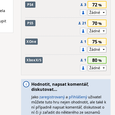
72
3
PS4
ela
upit
70
21
PS5
75
1
XOne
80
1
XboxX/S
Hodnotit, napsat komentář,
diskutovat…
Jako
zaregistrovaný
a
přihlášený
uživatel
můžete tuto hru nejen ohodnotit, ale také k
ní případně napsat komentář, diskutovat o
ní či ji zařadit do některého ze seznamů