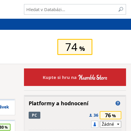
74
Kupte si hru na
Platformy a hodnocení
pěvek
76
36
PC
80