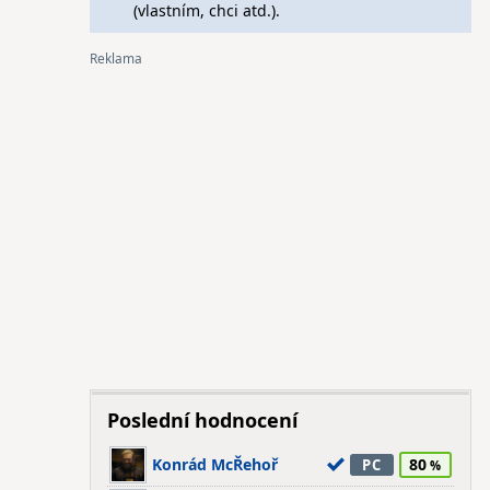
(vlastním, chci atd.).
Poslední hodnocení
Konrád McŘehoř
80
PC