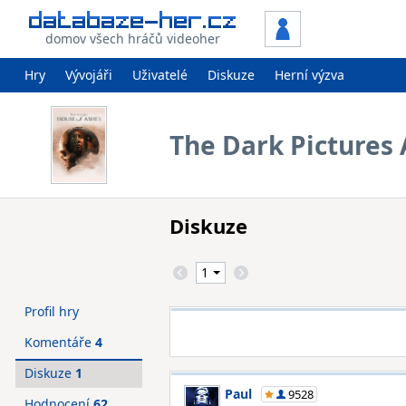
domov všech hráčů videoher
Hry
Vývojáři
Uživatelé
Diskuze
Herní výzva
The Dark Pictures
Diskuze
Profil hry
Komentáře
4
Diskuze
1
Paul
9528
Hodnocení
62