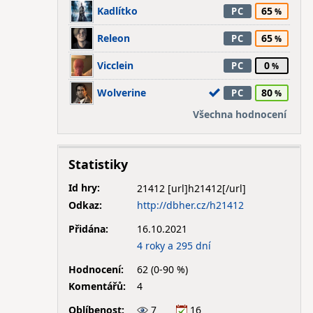
Kadlítko
65
PC
Releon
65
PC
Vicclein
0
PC
Wolverine
80
PC
Všechna hodnocení
Statistiky
Id hry:
21412
Odkaz:
http://dbher.cz/h21412
Přidána:
16.10.2021
4 roky a 295 dní
Hodnocení:
62 (0-90 %)
Komentářů:
4
Oblíbenost:
7
16