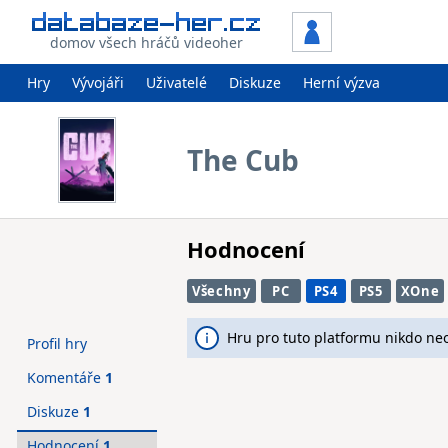
domov všech hráčů videoher
Hry
Vývojáři
Uživatelé
Diskuze
Herní výzva
The Cub
Hodnocení
Všechny
PC
PS4
PS5
XOne
Hru pro tuto platformu nikdo ne
Profil hry
Komentáře
1
Diskuze
1
Hodnocení
1