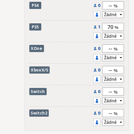
--
0
PS4
70
1
PS5
--
0
XOne
--
0
XboxX/S
--
0
Switch
--
0
Switch2