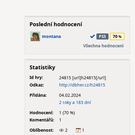
Poslední hodnocení
montana
70
PS5
Všechna hodnocení
Statistiky
Id hry:
24815
Odkaz:
http://dbher.cz/h24815
Přidána:
04.02.2024
2 roky a 183 dní
Hodnocení:
1 (70 %)
Komentářů:
1
Oblíbenost:
2
1