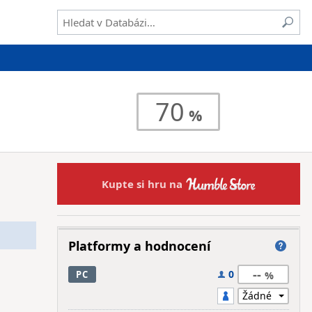
70
Kupte si hru na
Platformy a hodnocení
--
0
PC