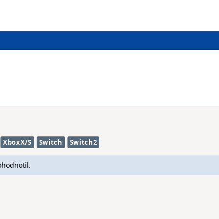
XboxX/S
Switch
Switch2
ohodnotil.