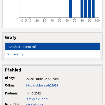
0
0
5
10
20
30
40
50
60
70
80
90
100
Grafy
Rozložení hodnocení
Dohrání hry
Přehled
Id hry:
22991
Odkaz:
http://dbher.cz/h22991
Přidána:
14.12.2022
3 roky a 237 dní
Hru přidal:
Mr. Delicious