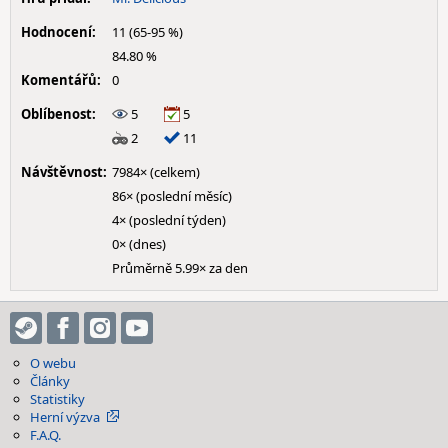
Hodnocení:
11 (65-95 %)
84.80 %
Komentářů:
0
Oblíbenost:
5
5
2
11
Návštěvnost:
7984× (celkem)
86× (poslední měsíc)
4× (poslední týden)
0× (dnes)
Průměrně 5.99× za den
O webu
Články
Statistiky
Herní výzva
F.A.Q.