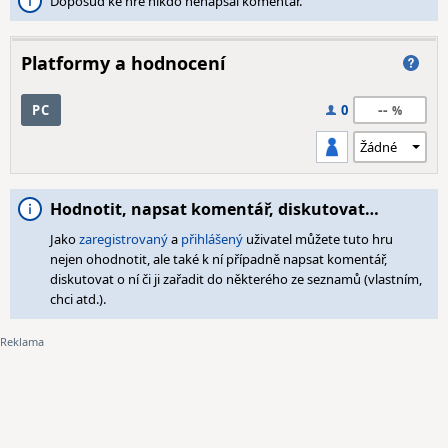
Doposud ke hře nikdo nenapsal komentář.
Platformy a hodnocení
--
PC
0
Hodnotit, napsat komentář, diskutovat…
Jako
zaregistrovaný
a
přihlášený
uživatel můžete tuto hru
nejen ohodnotit, ale také k ní případně napsat komentář,
diskutovat o ní či ji zařadit do některého ze seznamů (vlastním,
chci atd.).