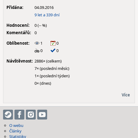
Přidána:
04.09.2016
9 let a 339 dní
Hodnocení:
0 (-- %)
Komentářů:
0
Oblíbenost:
1
0
0
0
Návštěvnost:
2886× (celkem)
7× (poslední měsíc)
1× (poslední týden)
0× (dnes)
Více
O webu
Články
Statistiky