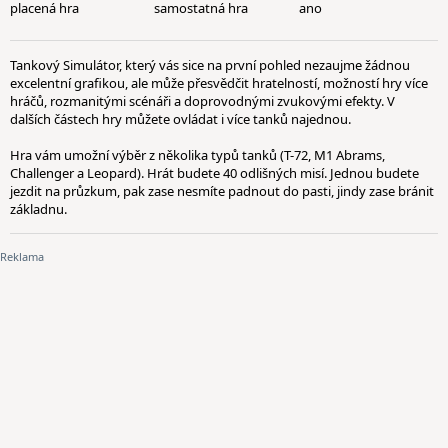
placená hra
samostatná hra
ano
Tankový Simulátor, který vás sice na první pohled nezaujme žádnou
excelentní grafikou, ale může přesvědčit hratelností, možností hry více
hráčů, rozmanitými scénáři a doprovodnými zvukovými efekty. V
dalších částech hry můžete ovládat i více tanků najednou.
Hra vám umožní výběr z několika typů tanků (T-72, M1 Abrams,
Challenger a Leopard). Hrát budete 40 odlišných misí. Jednou budete
jezdit na průzkum, pak zase nesmíte padnout do pasti, jindy zase bránit
základnu.