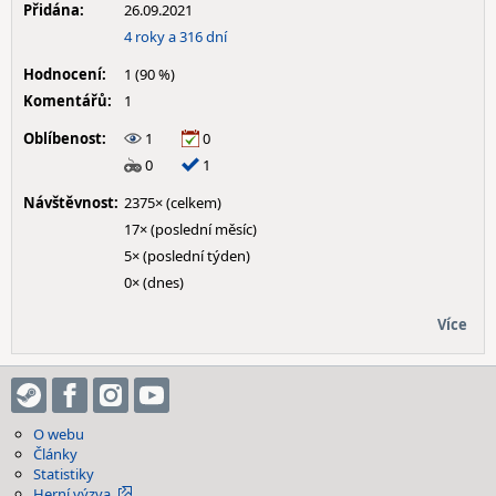
Přidána:
26.09.2021
4 roky a 316 dní
Hodnocení:
1 (90 %)
Komentářů:
1
Oblíbenost:
1
0
0
1
Návštěvnost:
2375× (celkem)
17× (poslední měsíc)
5× (poslední týden)
0× (dnes)
Více
O webu
Články
Statistiky
Herní výzva