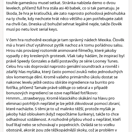
touhle gameskou musel setkat. Stránka nabízela demo o dvou
levelech, přičemž full hra stála asi 40 babek, co si tak pamatuju. Je
škoda, že hra je kraťoučká, ale zato naprosto pohodová jednohubka
na ty chvíle, kdy nechcete hrát něco většího a jen potřebujete zabít
na chvíli čas. Dneska už bohužel sehnat legálně nejde, takže člověk
musí po netu lovit serial keys.
V čem hra rozhodně exceluje je tam správný nádech Mexika. Člověk
má u hraní chuť vytáhnout pytlík nachoz a k tomu pořádnou salsu.
Hrou nás provázejí roztomilé animované filmečky, které jakoby
vypadly z éry kreslených grotesek. Však taky hádám, že inspirací byl
právě Speedy Gonzales a další postavičky ze série Looney Tunes.
Celou hru vás doprovází naprosto geniální soundtrack a rovněž i
zdařilý hlas myšáka, který často pomocí zvuků nebo jednoduchých
slov komentuje dění. Kromě vašeho primárního úkolu dostat se
nakonec levelu ještě cestou sbíráte ingredience na burrito pro
fotříka, přičemž Tamale právě sděluje co sebral a v případě
bonusových ingrediencí se ozve například fotříkovo:
Hmmm....strawberyyy. Kromě klasického skákání na hlavu pro
eliminaci potrhlých nepřátel je lze ještě zlikvidovat pomocí zbraní,
které nacházíte. S těmi je to už malinko těžší, protože myšák je
jakoby hází obloukem (když nepočítáme šurikeny), takže to chce
odhadnout vzdálenost. A rozhodně přijdou vhod u nepřátel, kteří
buď lítají nebo se schovávají v popelnicích. Ovládá se to vcelku
obstojně, akorát jsou zde těžkopádnější skoky, což je problém v