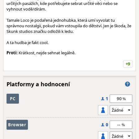
určitých pasážích, kde potřebujete sebrat určité věci nebo se
vyhnout vodě/dírám.
Tamale Loco je podařená jednohubka, která umí vyvolat tu
správnou nostalgii, pokud vám vstoupila do dětství. Jen je škoda, že
Skunk studios značku odložili k ledu.
A ta hudba je fakt cool.
Proti:
Krátkost, nejde sehnat legálně.
+9
Platformy a hodnocení
90
PC
1
--
Browser
0