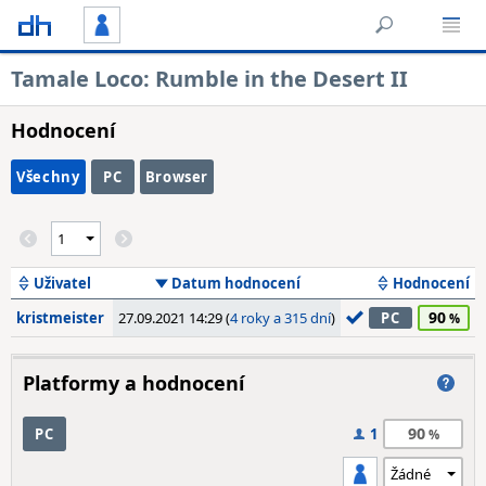
Tamale Loco: Rumble in the Desert II
Hodnocení
Všechny
PC
Browser
Uživatel
Datum hodnocení
Hodnocení
90
kristmeister
27.09.2021 14:29 (
4 roky a 315 dní
)
PC
Platformy a hodnocení
90
PC
1