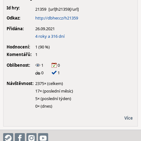
Id hry:
21359
Odkaz:
http://dbher.cz/h21359
Přidána:
26.09.2021
4 roky a 316 dní
Hodnocení:
1 (90 %)
Komentářů:
1
Oblíbenost:
1
0
0
1
Návštěvnost:
2375× (celkem)
17× (poslední měsíc)
5× (poslední týden)
0× (dnes)
Více