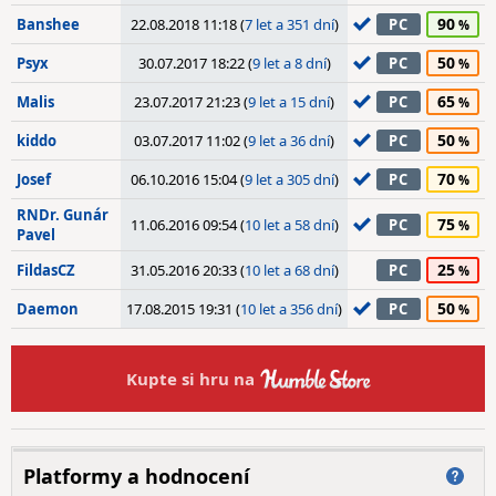
90
Banshee
22.08.2018 11:18 (
7 let a 351 dní
)
PC
50
Psyx
30.07.2017 18:22 (
9 let a 8 dní
)
PC
65
Malis
23.07.2017 21:23 (
9 let a 15 dní
)
PC
50
kiddo
03.07.2017 11:02 (
9 let a 36 dní
)
PC
70
Josef
06.10.2016 15:04 (
9 let a 305 dní
)
PC
RNDr. Gunár
75
11.06.2016 09:54 (
10 let a 58 dní
)
PC
Pavel
25
FildasCZ
31.05.2016 20:33 (
10 let a 68 dní
)
PC
50
Daemon
17.08.2015 19:31 (
10 let a 356 dní
)
PC
Kupte si hru na
Platformy a hodnocení