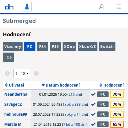
Submerged
Hodnocení
Všechny
PC
PS4
PS5
XOne
XboxX/S
Switch
iOS
Uživatel
Datum hodnocení
Hodnocení
70
Neanderthal
01.01.2026 19:00 (
216 dní
)
PC
70
SavageCZ
01.09.2024 20:43 (
1 rok a 338 dní
)
PC
70
hellhouse99
23.07.2023 17:23 (
3 roky a 14 dní
)
PC
65
Marcia M.
21.04.2019 13:23 (
7 let a 108 dní
)
PC