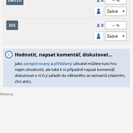
--
Switch
0
--
iOS
0
Hodnotit, napsat komentář, diskutovat…
Jako
zaregistrovaný
a
přihlášený
uživatel můžete tuto hru
nejen ohodnotit, ale také k ní případně napsat komentář,
diskutovat o ní či ji zařadit do některého ze seznamů (vlastním,
chci atd.).