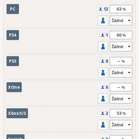
63
PC
12
60
PS4
1
--
PS5
0
--
XOne
0
53
XboxX/S
2