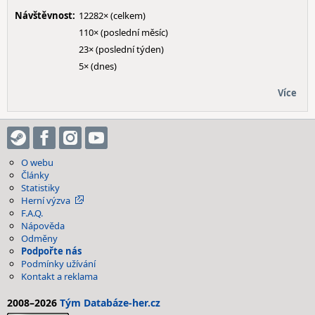
Návštěvnost:
12282× (celkem)
110× (poslední měsíc)
23× (poslední týden)
5× (dnes)
Více
O webu
Články
Statistiky
Herní výzva
F.A.Q.
Nápověda
Odměny
Podpořte nás
Podmínky užívání
Kontakt a reklama
2008–2026
Tým Databáze-her.cz