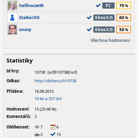
70
hellhouse99
PC
60
StalkerXO
XboxX/S
50
onovy
XboxX/S
Všechna hodnocení
Statistiky
Id hry:
10738
Odkaz:
http://dbher.cz/h10738
Přidána:
16.08.2015
10 let a 357 dní
Hodnocení:
15 (25-90 %)
Komentářů:
2
Oblíbenost:
7
6
2
15