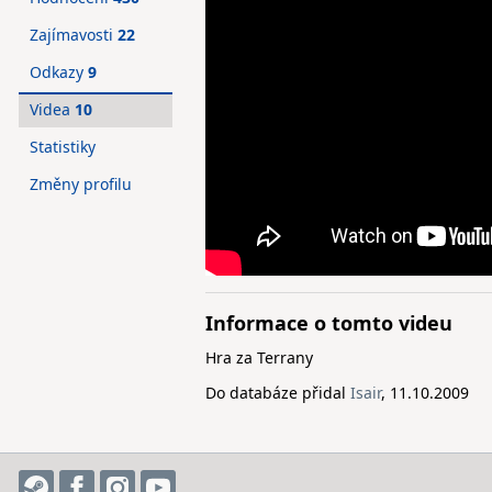
Zajímavosti
22
Odkazy
9
Videa
10
Statistiky
Změny profilu
Informace o tomto videu
Hra za Terrany
Do databáze přidal
Isair
, 11.10.2009