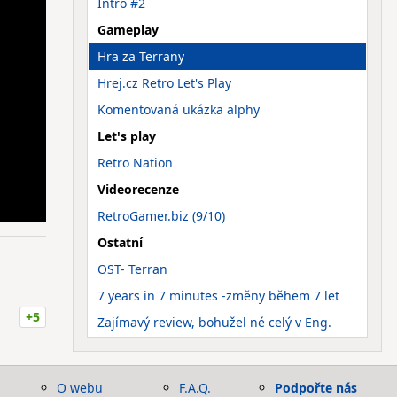
Intro #2
Gameplay
Hra za Terrany
Hrej.cz Retro Let's Play
Komentovaná ukázka alphy
Let's play
Retro Nation
Videorecenze
RetroGamer.biz (9/10)
Ostatní
OST- Terran
7 years in 7 minutes -změny během 7 let
+5
Zajímavý review, bohužel né celý v Eng.
O webu
F.A.Q.
Podpořte nás