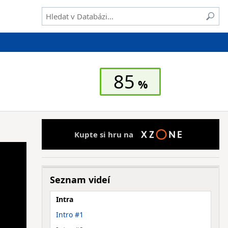
85
Kupte si hru na
Seznam videí
Intra
Intro #1