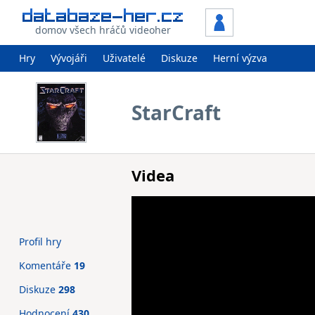
domov všech hráčů videoher
Hry
Vývojáři
Uživatelé
Diskuze
Herní výzva
StarCraft
Videa
Profil hry
Komentáře
19
Diskuze
298
Hodnocení
430