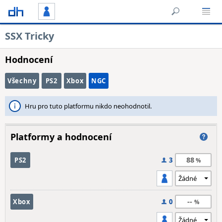
SSX Tricky
Hodnocení
Všechny
PS2
Xbox
NGC
Hru pro tuto platformu nikdo neohodnotil.
Platformy a hodnocení
88
PS2
3
--
Xbox
0