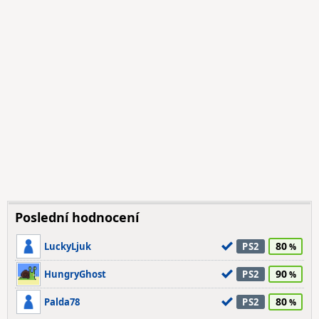
Poslední hodnocení
80
LuckyLjuk
PS2
90
HungryGhost
PS2
80
Palda78
PS2