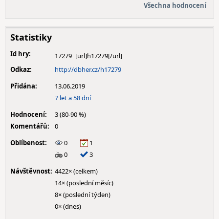
Všechna hodnocení
Statistiky
Id hry:
17279
Odkaz:
http://dbher.cz/h17279
Přidána:
13.06.2019
7 let a 58 dní
Hodnocení:
3 (80-90 %)
Komentářů:
0
Oblíbenost:
0
1
0
3
Návštěvnost:
4422× (celkem)
14× (poslední měsíc)
8× (poslední týden)
0× (dnes)