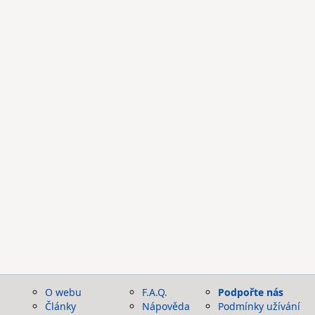
O webu
F.A.Q.
Podpořte nás
Články
Nápověda
Podmínky užívání