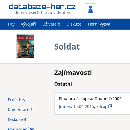
domov všech hráčů videoher
Hry
Vývojáři
Uživatelé
Diskuze
Herní výzva
Soldat
Zajímavosti
Ostatní
Plná hra časopisu Doupě 2/2005
Profil hry
Jumas
,
15.04.2015
,
zdroj
Komentáře
1
Diskuze
4
Hodnocení
50