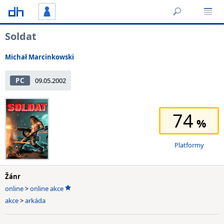
Soldat
Michał Marcinkowski
PC
09.05.2002
74
Platformy
Žánr
online
>
online akce
akce
>
arkáda