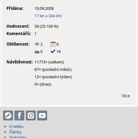
Přidána:
10.09.2008
17 let a 334 dní
Hodnocení:
50 (25-100 %)
Komentářů:
1
Oblíbenost:
2
0
0
16
Návštěvnost:
11773× (celkem)
67× (poslední měsíc)
12× (poslední týden)
0× (dnes)
Více
O webu
Články
Statistiky