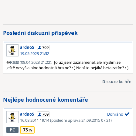
Poslední diskuzní příspěvek
ardno5
709
19.05.2023 21:32
@
Ross
(08.04.2023 21:22)
: Jo už jsem zaznamenal, ale myslím že
ještě nevyšla plnohodnotná hra ne? :-) Není to nejáká beta zatím? :-)
Diskuze ke hře
Nejlépe hodnocené komentáře
ardno5
709
Dohráno
16.08.2011 19:14
(poslední úprava 24.09.2015 07:21)
75
PC