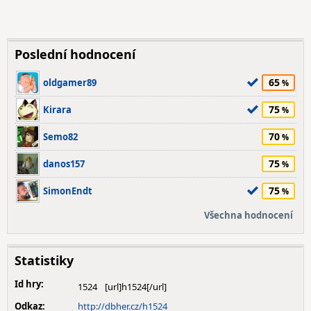
Poslední hodnocení
65
oldgamer89
75
Kirara
70
Semo82
75
danos157
75
SimonEndt
Všechna hodnocení
Statistiky
Id hry:
1524
Odkaz:
http://dbher.cz/h1524