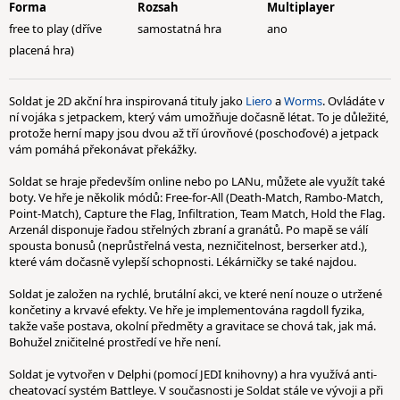
Forma
Rozsah
Multiplayer
free to play (dříve
samostatná hra
ano
placená hra)
Soldat je 2D akční hra inspirovaná tituly jako
Liero
a
Worms
. Ovládáte v
ní vojáka s jetpackem, který vám umožňuje dočasně létat. To je důležité,
protože herní mapy jsou dvou až tří úrovňové (poschoďové) a jetpack
vám pomáhá překonávat překážky.
Soldat se hraje především online nebo po LANu, můžete ale využít také
boty. Ve hře je několik módů: Free-for-All (Death-Match, Rambo-Match,
Point-Match), Capture the Flag, Infiltration, Team Match, Hold the Flag.
Arzenál disponuje řadou střelných zbraní a granátů. Po mapě se válí
spousta bonusů (neprůstřelná vesta, nezničitelnost, berserker atd.),
které vám dočasně vylepší schopnosti. Lékárničky se také najdou.
Soldat je založen na rychlé, brutální akci, ve které není nouze o utržené
končetiny a krvavé efekty. Ve hře je implementována ragdoll fyzika,
takže vaše postava, okolní předměty a gravitace se chová tak, jak má.
Bohužel zničitelné prostředí ve hře není.
Soldat je vytvořen v Delphi (pomocí JEDI knihovny) a hra využívá anti-
cheatovací systém Battleye. V současnosti je Soldat stále ve vývoji a při