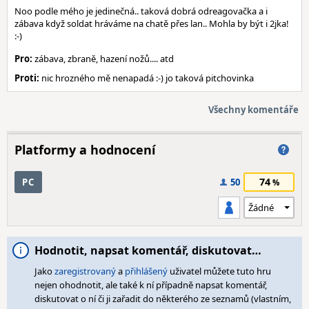
Noo podle mého je jedinečná.. taková dobrá odreagovačka a i
zábava když soldat hráváme na chatě přes lan.. Mohla by být i 2jka!
:-)
Pro:
zábava, zbraně, hazení nožů.... atd
Proti:
nic hrozného mě nenapadá :-) jo taková pitchovinka
Všechny komentáře
Platformy a hodnocení
74
PC
50
Hodnotit, napsat komentář, diskutovat…
Jako
zaregistrovaný
a
přihlášený
uživatel můžete tuto hru
nejen ohodnotit, ale také k ní případně napsat komentář,
diskutovat o ní či ji zařadit do některého ze seznamů (vlastním,