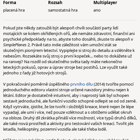
Forma
Rozsah
Multiplayer
placená hra
samostatná hra
ano
Pokud jste někdy zatoužili být alespoň chvíli součástí party lidí
motajících se kolem okřídlených ořů, ale nemáte zdravotní, finanční ani
psychické předpoklady na to, abyste toho dosáhli, zkuste to alespoň v
SimplePlanes
2
.
Právě tato indie záležitost vám umožní stát se
skutečným pionýrem letectví. Vypiplejte si stroj do detailu a vzlétněte k
nebesům. Rozsekáte svůj stroj o první kopeček... nebo to dokážete už
na ranveji? Na rozdíl od skutečného světa tady máte nekonečno
leteckých pokusů, oprav a úprav stroje bez postihů. Lze využít také
jednoho z řady již hotových strojů.
V pokračování poměrně úspěšného
prvního dílu
(2014) tvoříte pomocí
jednoduchého editoru vlastní stroje určené navzdory jménu nejen k
létání. Editor je dostatečně intuitivní, aby i naprostý laik byl schopen
sestavit jednoduché, ale funkční vozidlo schopné odlepit se od od země.
Když vytrváte, zjistíte, že lze tvořit i složitější kreace, které nejen že lépe
vypadají, ale umí i více, než pouze vzlétnout a s obtížemi udělat okruh
na obloze. Druhý díl zkrátka přináší více možností, více typů druhů dílků,
ale také nová prostředí a aktivity pro testování vašich kreací. Tvořit jde
letadla, helikoptéry, pozemní vozidla ale také třeba lodě.