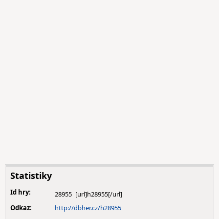
Statistiky
Id hry:
28955
Odkaz:
http://dbher.cz/h28955