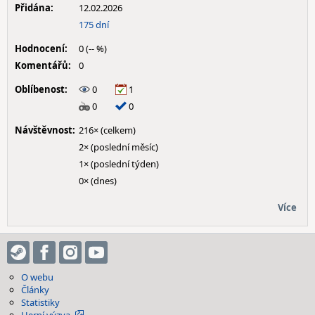
Přidána:
12.02.2026
175 dní
Hodnocení:
0 (-- %)
Komentářů:
0
Oblíbenost:
0
1
0
0
Návštěvnost:
216× (celkem)
2× (poslední měsíc)
1× (poslední týden)
0× (dnes)
Více
O webu
Články
Statistiky