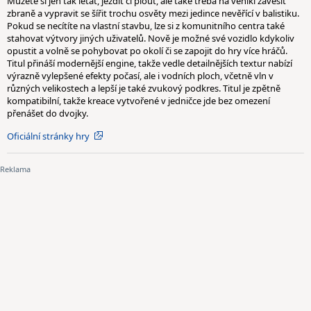
Můžete si jen tak létat, jezdit či plout, ale také třeba na vehikl zavěsit
zbraně a vypravit se šířit trochu osvěty mezi jedince nevěřící v balistiku.
Pokud se necítíte na vlastní stavbu, lze si z komunitního centra také
stahovat výtvory jiných uživatelů. Nově je možné své vozidlo kdykoliv
opustit a volně se pohybovat po okolí či se zapojit do hry více hráčů.
Titul přináší modernější engine, takže vedle detailnějších textur nabízí
výrazně vylepšené efekty počasí, ale i vodních ploch, včetně vln v
různých velikostech a lepší je také zvukový podkres. Titul je zpětně
kompatibilní, takže kreace vytvořené v jedničce jde bez omezení
přenášet do dvojky.
Oficiální stránky hry