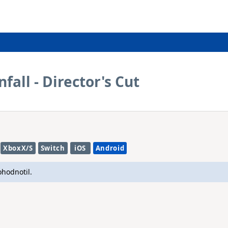
all - Director's Cut
XboxX/S
Switch
iOS
Android
ohodnotil.