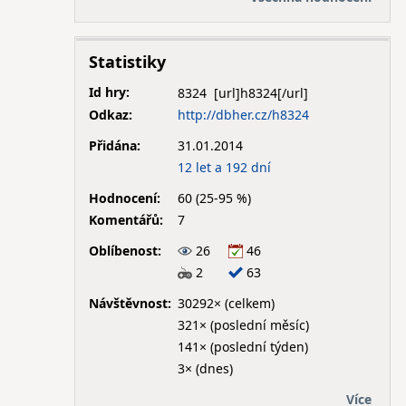
Statistiky
Id hry:
8324
Odkaz:
http://dbher.cz/h8324
Přidána:
31.01.2014
12 let a 192 dní
Hodnocení:
60 (25-95 %)
Komentářů:
7
Oblíbenost:
26
46
2
63
Návštěvnost:
30292× (celkem)
321× (poslední měsíc)
141× (poslední týden)
3× (dnes)
Více