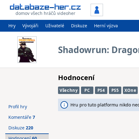
domov všech hráčů videoher
Hry
Vývojáři
Uživatelé
Diskuze
Herní výzva
Shadowrun: Dragonf
Hodnocení
Všechny
PC
PS4
PS5
XOne
Hru pro tuto platformu nikdo ne
Profil hry
Komentáře
7
Diskuze
220
Hodnocení
60