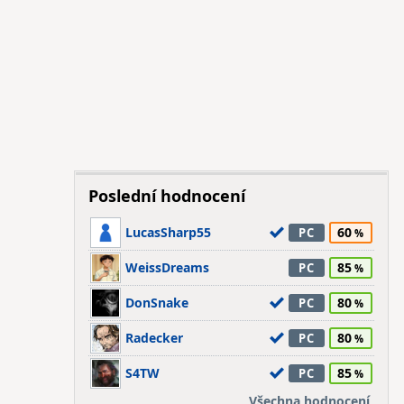
Poslední hodnocení
LucasSharp55
60
PC
WeissDreams
85
PC
DonSnake
80
PC
Radecker
80
PC
S4TW
85
PC
Všechna hodnocení