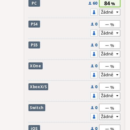
84
60
PC
--
0
PS4
--
0
PS5
--
0
XOne
--
0
XboxX/S
--
0
Switch
--
0
iOS