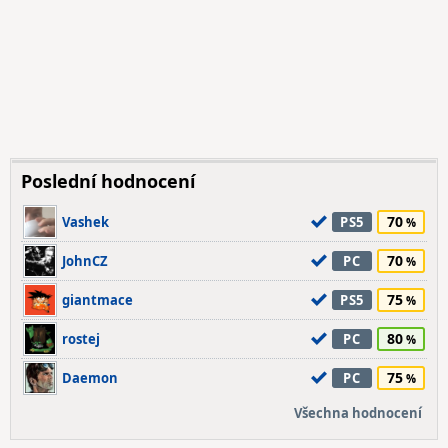
Poslední hodnocení
70
Vashek
PS5
70
JohnCZ
PC
75
giantmace
PS5
80
rostej
PC
75
Daemon
PC
Všechna hodnocení