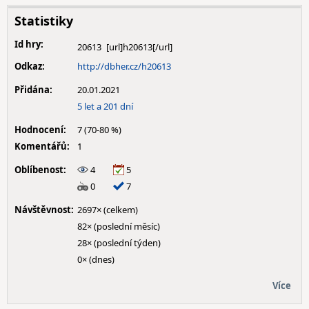
Statistiky
Id hry:
20613
Odkaz:
http://dbher.cz/h20613
Přidána:
20.01.2021
5 let a 201 dní
Hodnocení:
7 (70-80 %)
Komentářů:
1
Oblíbenost:
4
5
0
7
Návštěvnost:
2697× (celkem)
82× (poslední měsíc)
28× (poslední týden)
0× (dnes)
Více