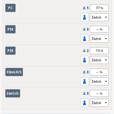
77
PC
5
--
PS4
0
73
PS5
2
--
XboxX/S
0
--
Switch
0