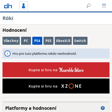
Röki
Hodnocení
Všechny
PC
PS4
PS5
XboxX/S
Switch
Hru pro tuto platformu nikdo neohodnotil.
Kupte si hru na
Kupte si hru na
Platformy a hodnocení