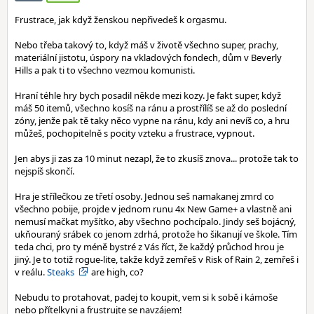
Frustrace, jak když ženskou nepřivedeš k orgasmu.
Nebo třeba takový to, když máš v životě všechno super, prachy,
materiální jistotu, úspory na vkladových fondech, dům v Beverly
Hills a pak ti to všechno vezmou komunisti.
Hraní téhle hry bych posadil někde mezi kozy. Je fakt super, když
máš 50 itemů, všechno kosíš na ránu a prostřílíš se až do poslední
zóny, jenže pak tě taky něco vypne na ránu, kdy ani nevíš co, a hru
můžeš, pochopitelně s pocity vzteku a frustrace, vypnout.
Jen abys ji zas za 10 minut nezapl, že to zkusíš znova... protože tak to
nejspíš skončí.
Hra je střílečkou ze třetí osoby. Jednou seš namakanej zmrd co
všechno pobije, projde v jednom runu 4x New Game+ a vlastně ani
nemusí mačkat myšítko, aby všechno pochcípalo. Jindy seš bojácný,
ukňouraný srábek co jenom zdrhá, protože ho šikanují ve škole. Tím
teda chci, pro ty méně bystré z Vás říct, že každý průchod hrou je
jiný. Je to totiž rogue-lite, takže když zemřeš v Risk of Rain 2, zemřeš i
v reálu.
Steaks
are high, co?
Nebudu to protahovat, padej to koupit, vem si k sobě i kámoše
nebo přítelkyni a frustrujte se navzájem!