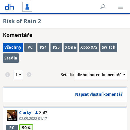
Risk of Rain 2
Komentáře
Všechny
PC
PS4
PS5
XOne
XboxX/S
Switch
Stadia
Seřadit:
Napsat vlastní komentář
Clorky
2167
02.09.2022 01:17
90
PC