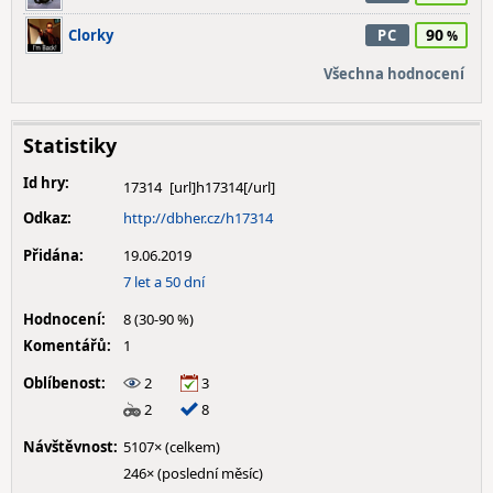
90
Clorky
PC
Všechna hodnocení
Statistiky
Id hry:
17314
Odkaz:
http://dbher.cz/h17314
Přidána:
19.06.2019
7 let a 50 dní
Hodnocení:
8 (30-90 %)
Komentářů:
1
Oblíbenost:
2
3
2
8
Návštěvnost:
5107× (celkem)
246× (poslední měsíc)