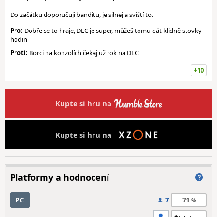
Do začátku doporučuji banditu, je silnej a sviští to.
Pro:
Dobře se to hraje, DLC je super, můžeš tomu dát klidně stovky
hodin
Proti:
Borci na konzolích čekaj už rok na DLC
+10
Kupte si hru na
Kupte si hru na
Platformy a hodnocení
71
PC
7