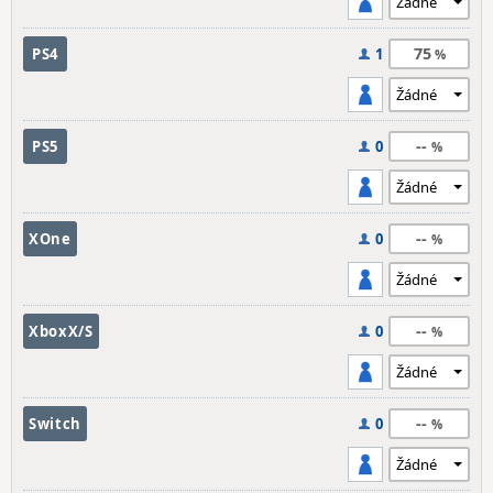
75
PS4
1
--
PS5
0
--
XOne
0
--
XboxX/S
0
--
Switch
0