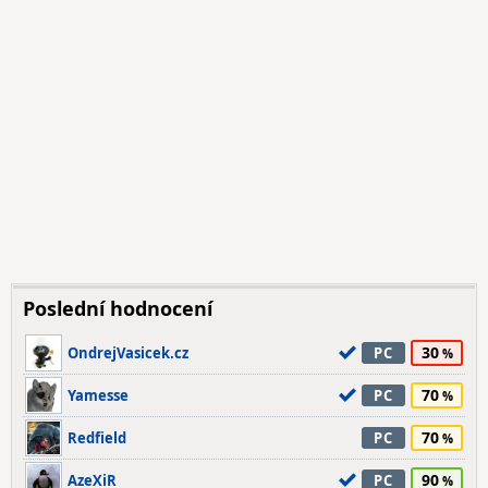
Poslední hodnocení
30
OndrejVasicek.cz
PC
70
Yamesse
PC
70
Redfield
PC
90
AzeXiR
PC