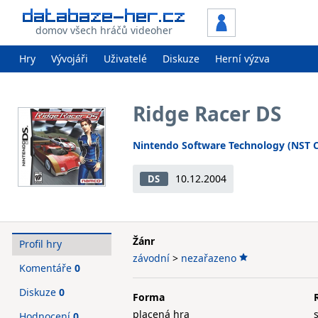
domov všech hráčů videoher
Hry
Vývojáři
Uživatelé
Diskuze
Herní výzva
Ridge Racer DS
Nintendo Software Technology (NST C
10.12.2004
DS
Žánr
Profil hry
závodní
>
nezařazeno
Komentáře
0
Diskuze
0
Forma
placená hra
Hodnocení
0