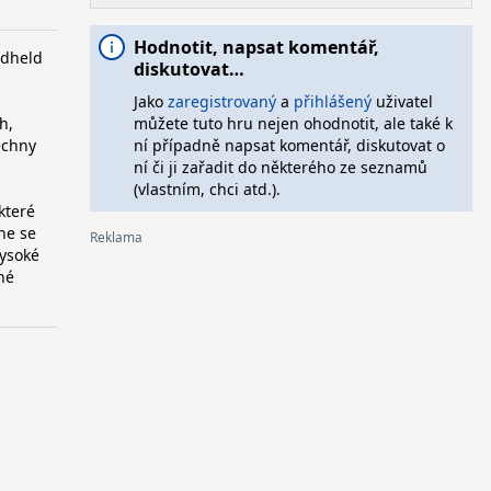
Hodnotit, napsat komentář,
ndheld
diskutovat…
Jako
zaregistrovaný
a
přihlášený
uživatel
h,
můžete tuto hru nejen ohodnotit, ale také k
echny
ní případně napsat komentář, diskutovat o
ní či ji zařadit do některého ze seznamů
(vlastním, chci atd.).
které
ne se
vysoké
zné