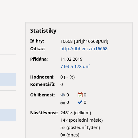
Statistiky
Id hry:
16668
Odkaz:
http://dbher.cz/h16668
Přidána:
11.02.2019
7 let a 178 dní
Hodnocení:
0 (-- %)
Komentářů:
0
Oblíbenost:
0
0
0
0
Návštěvnost:
2481× (celkem)
14× (poslední měsíc)
5× (poslední týden)
0× (dnes)