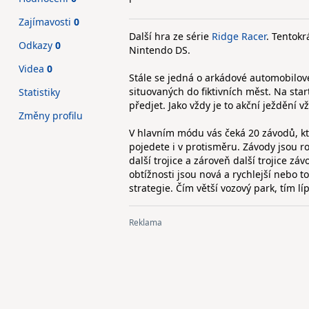
Zajímavosti
0
Další hra ze série
Ridge Racer
. Tentokr
Odkazy
0
Nintendo DS.
Videa
0
Stále se jedná o arkádové automobilové 
situovaných do fiktivních měst. Na star
Statistiky
předjet. Jako vždy je to akční ježdění v
Změny profilu
V hlavním módu vás čeká 20 závodů, kt
pojedete i v protisměru. Závody jsou 
další trojice a zároveň další trojice z
obtížnosti jsou nová a rychlejší nebo to
strategie. Čím větší vozový park, tím líp