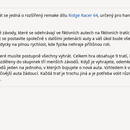
át se jedná o rozšířený remake dílu
Ridge Racer 64
, určený pro ha
závody, které se odehrávají ve fiktivních autech na fiktivních tratíc
t se postavíte společně s dalšími jedenácti auty a váš úkol bude vš
ždycky na plnou rychlost, kde fyzika nehraje přílišnou roli.
eré musíte postupně všechny vyhrát. Celkem hra obsahuje 9 tratí, 
rozděleny do skupinek tří menších závodů. Když je vyhrajete, odemk
ávodů jeden na jednoho, v kterých bojujete o nová auta. Vzhledem k 
čivější auta žádoucí. Každá trať je trochu jiná a je potřeba volit rů
.