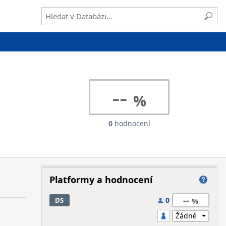
--
0
hodnocení
Platformy a hodnocení
--
0
DS