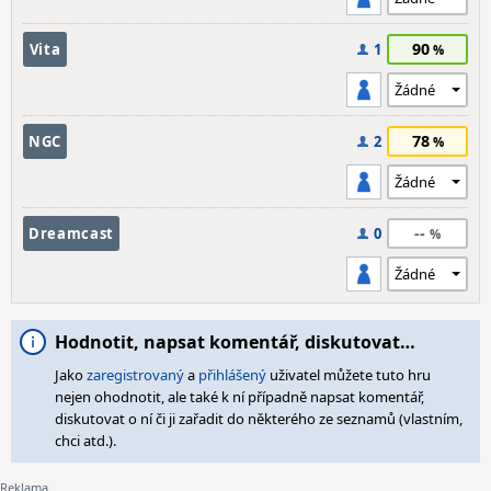
90
Vita
1
78
NGC
2
--
Dreamcast
0
Hodnotit, napsat komentář, diskutovat…
Jako
zaregistrovaný
a
přihlášený
uživatel můžete tuto hru
nejen ohodnotit, ale také k ní případně napsat komentář,
diskutovat o ní či ji zařadit do některého ze seznamů (vlastním,
chci atd.).