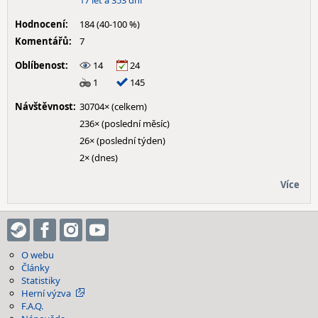
17 let a 353 dní
Hodnocení:
184 (40-100 %)
Komentářů:
7
Oblíbenost:
14
24
1
145
Návštěvnost:
30704× (celkem)
236× (poslední měsíc)
26× (poslední týden)
2× (dnes)
Více
O webu
Články
Statistiky
Herní výzva
F.A.Q.