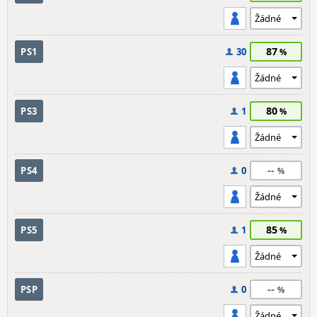
87
PS1
30
80
PS3
1
--
PS4
0
85
PS5
1
--
PSP
0