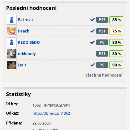
Poslední hodnocení
85
Patrovic
PS5
75
Peach
PS1
80
KEDO BEDO
PC
80
mkkoudy
PS1
90
Isair
PC
Všechna hodnocení
Statistiky
Id hry:
1362
Odkaz:
http://dbher.cz/h1362
Přidána:
22.08.2008