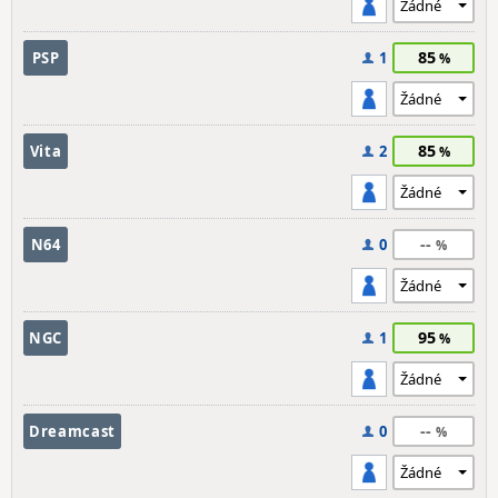
85
PSP
1
85
Vita
2
--
N64
0
95
NGC
1
--
Dreamcast
0