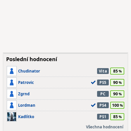
Poslední hodnocení
85
Chudinator
Vita
90
Patrovic
PS5
90
Zgrnd
PC
100
Lordman
PS4
85
Kadlítko
PS1
Všechna hodnocení