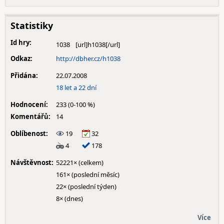
Statistiky
Id hry:
1038
Odkaz:
http://dbher.cz/h1038
Přidána:
22.07.2008
18 let a 22 dní
Hodnocení:
233 (0-100 %)
Komentářů:
14
Oblíbenost:
19
32
4
178
Návštěvnost:
52221× (celkem)
161× (poslední měsíc)
22× (poslední týden)
8× (dnes)
Více