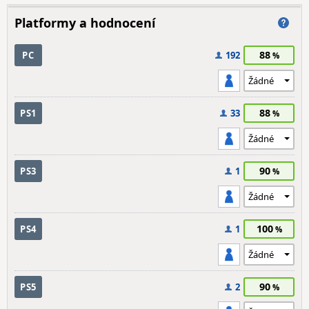
Platformy a hodnocení
88
PC
192
88
PS1
33
90
PS3
1
100
PS4
1
90
PS5
2