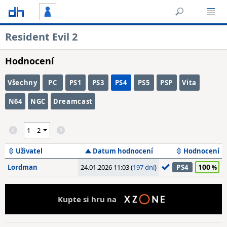
Resident Evil 2
Hodnocení
Všechny
PC
PS1
PS3
PS4
PS5
PSP
Vita
N64
NGC
Dreamcast
Uživatel
Datum hodnocení
Hodnocení
100
Lordman
24.01.2026 11:03 (
197 dní
)
PS4
Kupte si hru na