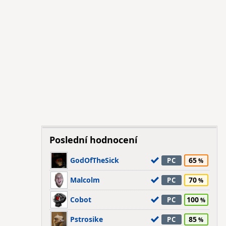
Poslední hodnocení
GodOfTheSick
65
PC
Malcolm
70
PC
Cobot
100
PC
Pstrosike
85
PC