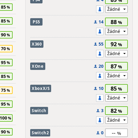
85
85
88
14
PS5
90
92
55
X360
70
95
87
20
XOne
85
85
10
XboxX/S
75
95
82
3
Switch
100
90
--
0
Switch2