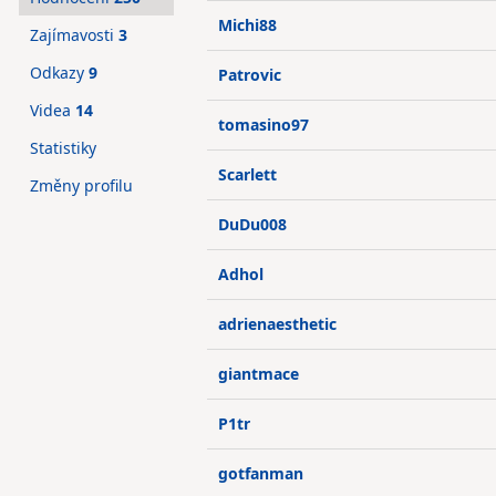
Michi88
Zajímavosti
3
Odkazy
9
Patrovic
Videa
14
tomasino97
Statistiky
Scarlett
Změny profilu
DuDu008
Adhol
adrienaesthetic
giantmace
P1tr
gotfanman