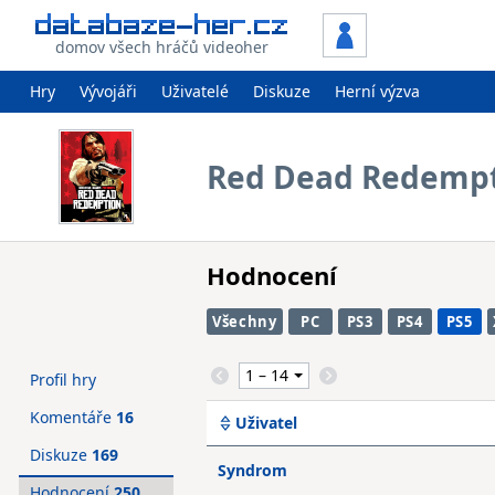
domov všech hráčů videoher
Hry
Vývojáři
Uživatelé
Diskuze
Herní výzva
Red Dead Redemp
Hodnocení
Všechny
PC
PS3
PS4
PS5
Profil hry
Komentáře
16
Uživatel
Diskuze
169
Syndrom
Hodnocení
250