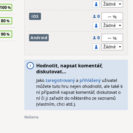
100
--
0
iOS
80
90
--
0
Android
Hodnotit, napsat komentář,
diskutovat…
Jako
zaregistrovaný
a
přihlášený
uživatel
můžete tuto hru nejen ohodnotit, ale také k
ní případně napsat komentář, diskutovat o
ní či ji zařadit do některého ze seznamů
(vlastním, chci atd.).