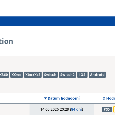
tion
X360
XOne
XboxX/S
Switch
Switch2
iOS
Android
Datum hodnocení
Hodn
14.05.2026 20:29 (
84 dní
)
PS5