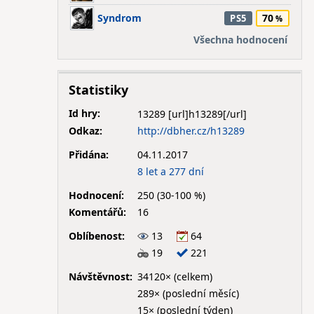
Syndrom
70
PS5
Všechna hodnocení
Statistiky
Id hry:
13289
Odkaz:
http://dbher.cz/h13289
Přidána:
04.11.2017
8 let a 277 dní
Hodnocení:
250 (30-100 %)
Komentářů:
16
Oblíbenost:
13
64
19
221
Návštěvnost:
34120× (celkem)
289× (poslední měsíc)
15× (poslední týden)