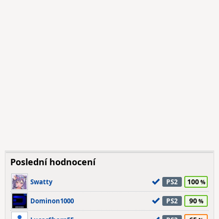
Poslední hodnocení
100
Swatty
PS2
90
Dominon1000
PS2