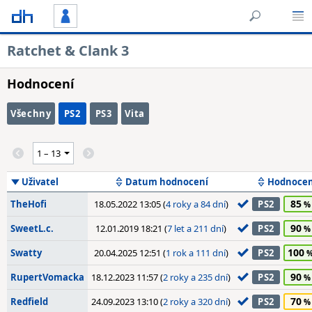
Ratchet & Clank 3
Hodnocení
Všechny
PS2
PS3
Vita
Uživatel
Datum hodnocení
Hodnocen
85
TheHofi
18.05.2022 13:05 (
4 roky a 84 dní
)
PS2
90
SweetL.c.
12.01.2019 18:21 (
7 let a 211 dní
)
PS2
100
Swatty
20.04.2025 12:51 (
1 rok a 111 dní
)
PS2
90
RupertVomacka
18.12.2023 11:57 (
2 roky a 235 dní
)
PS2
70
Redfield
24.09.2023 13:10 (
2 roky a 320 dní
)
PS2