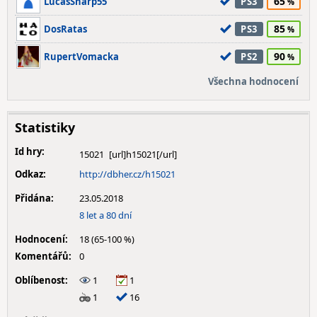
65
LucasSharp55
PS3
85
DosRatas
PS3
90
RupertVomacka
PS2
Všechna hodnocení
Statistiky
Id hry:
15021
Odkaz:
http://dbher.cz/h15021
Přidána:
23.05.2018
8 let a 80 dní
Hodnocení:
18 (65-100 %)
Komentářů:
0
Oblíbenost:
1
1
1
16