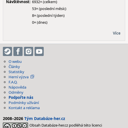
Návštěvnost:
6932× (celkem)
53× (poslední měsíc)
8× (poslední týden)
0× (dnes)
Více
O webu
Články
Statistiky
Herní výzva
F.A.Q.
Nápověda
Odměny
Podpořte nás
Podmínky užívání
Kontakt a reklama
2008–2026
Tým Databáze-her.cz
Obsah Databáze-her.cz podléhá této licenci