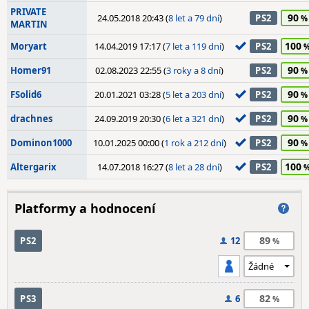
PRIVATE
90
24.05.2018 20:43 (
8 let a 79 dní
)
PS2
MARTIN
100
Moryart
14.04.2019 17:17 (
7 let a 119 dní
)
PS2
90
Homer91
02.08.2023 22:55 (
3 roky a 8 dní
)
PS2
90
FSolid6
20.01.2021 03:28 (
5 let a 203 dní
)
PS2
90
drachnes
24.09.2019 20:30 (
6 let a 321 dní
)
PS2
90
Dominon1000
10.01.2025 00:00 (
1 rok a 212 dní
)
PS2
100
Altergarix
14.07.2018 16:27 (
8 let a 28 dní
)
PS2
Platformy a hodnocení
89
PS2
12
82
PS3
6