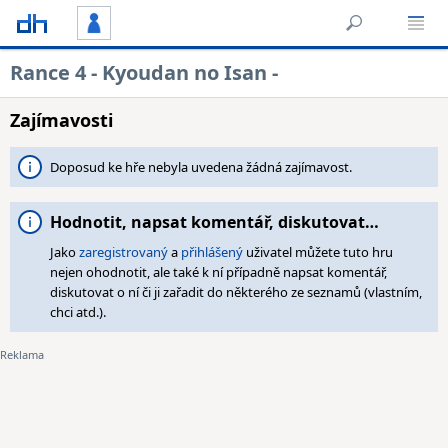
Rance 4 - Kyoudan no Isan -
Zajímavosti
Doposud ke hře nebyla uvedena žádná zajímavost.
Hodnotit, napsat komentář, diskutovat…
Jako
zaregistrovaný
a
přihlášený
uživatel můžete tuto hru
nejen ohodnotit, ale také k ní případně napsat komentář,
diskutovat o ní či ji zařadit do některého ze seznamů (vlastním,
chci atd.).