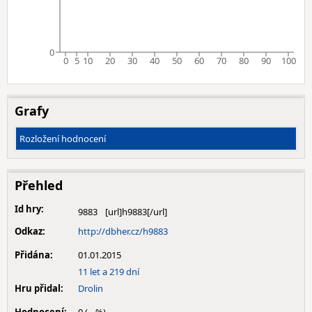
0
0
5
10
20
30
40
50
60
70
80
90
100
Grafy
Rozložení hodnocení
Přehled
Id hry:
9883
Odkaz:
http://dbher.cz/h9883
Přidána:
01.01.2015
11 let a 219 dní
Hru přidal:
Drolin