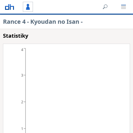
Rance 4 - Kyoudan no Isan -
Statistiky
4
3
2
1