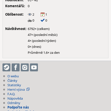
Hodnocení:
0 (-- %)
Komentářů:
0
Oblíbenost:
2
1
0
0
Návštěvnost:
6792× (celkem)
47× (poslední měsíc)
4× (poslední týden)
0× (dnes)
Průměrně 1.6× za den
O webu
Články
Statistiky
Herní výzva
F.A.Q.
Nápověda
Odměny
Podpořte nás