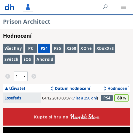
Prison Architect
Hodnocení
Všechny
PC
PS4
PS5
X360
XOne
XboxX/S
Switch
iOS
Android
Uživatel
Datum hodnocení
Hodnocení
80
Losefeds
04.12.2018 03:37 (
7 let a 250 dní
)
PS4
Kupte si hru na