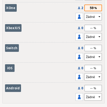
59
XOne
2
--
XboxX/S
0
--
Switch
0
--
iOS
0
--
Android
0