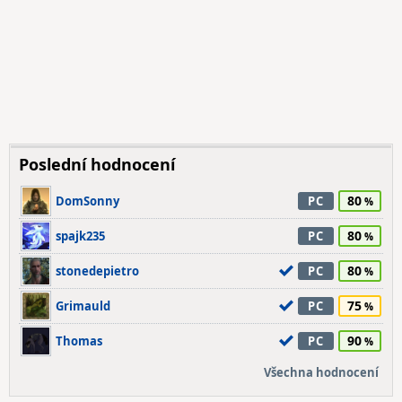
Poslední hodnocení
80
DomSonny
PC
80
spajk235
PC
80
stonedepietro
PC
75
Grimauld
PC
90
Thomas
PC
Všechna hodnocení