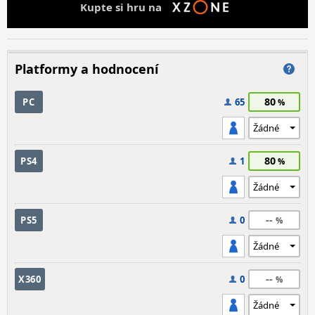
Kupte si hru na
Platformy a hodnocení
80
PC
65
80
PS4
1
--
PS5
0
--
X360
0