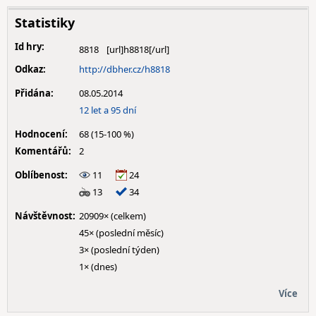
Statistiky
Id hry:
8818
Odkaz:
http://dbher.cz/h8818
Přidána:
08.05.2014
12 let a 95 dní
Hodnocení:
68 (15-100 %)
Komentářů:
2
Oblíbenost:
11
24
13
34
Návštěvnost:
20909× (celkem)
45× (poslední měsíc)
3× (poslední týden)
1× (dnes)
Více