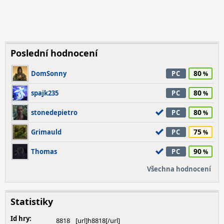
Poslední hodnocení
80
DomSonny
PC
80
spajk235
PC
80
stonedepietro
PC
75
Grimauld
PC
90
Thomas
PC
Všechna hodnocení
Statistiky
Id hry:
8818