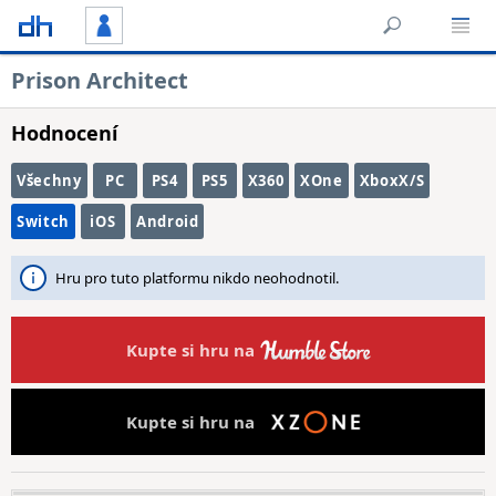
Prison Architect
Hodnocení
Všechny
PC
PS4
PS5
X360
XOne
XboxX/S
Switch
iOS
Android
Hru pro tuto platformu nikdo neohodnotil.
Kupte si hru na
Kupte si hru na