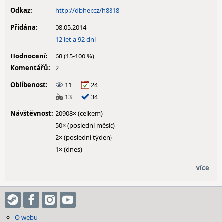
Odkaz:
http://dbher.cz/h8818
Přidána:
08.05.2014
12 let a 92 dní
Hodnocení:
68 (15-100 %)
Komentářů:
2
Oblíbenost:
11
24
13
34
Návštěvnost:
20908× (celkem)
50× (poslední měsíc)
2× (poslední týden)
1× (dnes)
Více
O webu