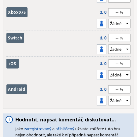
--
XboxX/S
0
--
Switch
0
--
iOS
0
--
Android
0
Hodnotit, napsat komentář, diskutovat…
Jako
zaregistrovaný
a
přihlášený
uživatel můžete tuto hru
nejen ohodnotit, ale také k ní případně napsat komentář,