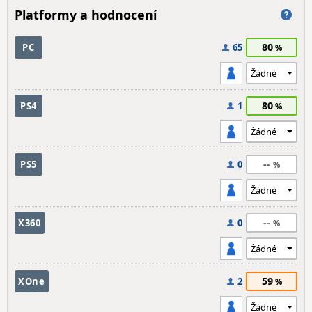
Platformy a hodnocení
80
PC
65
80
PS4
1
--
PS5
0
--
X360
0
59
XOne
2