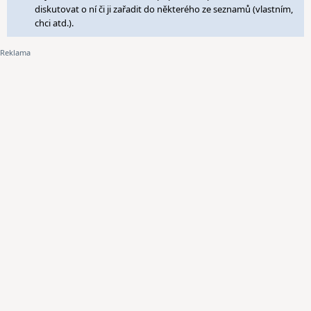
diskutovat o ní či ji zařadit do některého ze seznamů (vlastním,
chci atd.).