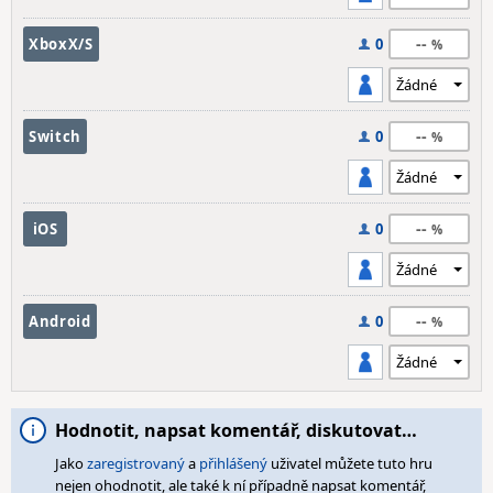
--
XboxX/S
0
--
Switch
0
--
iOS
0
--
Android
0
Hodnotit, napsat komentář, diskutovat…
Jako
zaregistrovaný
a
přihlášený
uživatel můžete tuto hru
nejen ohodnotit, ale také k ní případně napsat komentář,