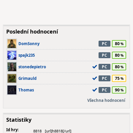
Poslední hodnocení
80
DomSonny
PC
80
spajk235
PC
80
stonedepietro
PC
75
Grimauld
PC
90
Thomas
PC
Všechna hodnocení
Statistiky
Id hry:
8818