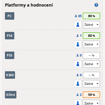
Platformy a hodnocení
80
PC
65
80
PS4
1
--
PS5
0
--
X360
0
59
XOne
2