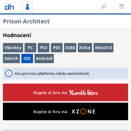
Prison Architect
Hodnocení
Všechny
PC
PS4
PS5
X360
XOne
XboxX/S
Switch
iOS
Android
Hru pro tuto platformu nikdo neohodnotil.
Kupte si hru na
Kupte si hru na