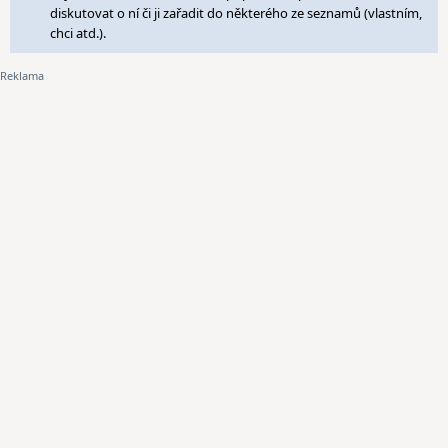
diskutovat o ní či ji zařadit do některého ze seznamů (vlastním,
chci atd.).