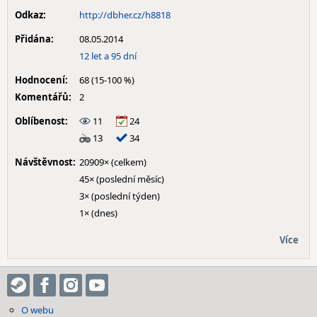
Odkaz:
http://dbher.cz/h8818
Přidána:
08.05.2014
12 let a 95 dní
Hodnocení:
68 (15-100 %)
Komentářů:
2
Oblíbenost:
11
24
13
34
Návštěvnost:
20909× (celkem)
45× (poslední měsíc)
3× (poslední týden)
1× (dnes)
Více
O webu