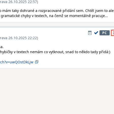
rava 26.10.2025 22:57)
to mám taky dohrané a rozpracované přidání sem. Chtěl jsem to ale
ví gramatické chyby v textech, na čemž se momentálně pracuje...
PC
rava 26.10.2025 22:22)
na.
chybičky v textech nemám co vytknout, snad to někdo tady přidá:)
atch?v=uwQOstDkLjw