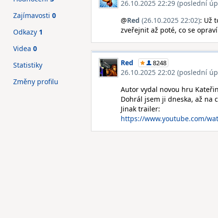
26.10.2025 22:29 (poslední úp
Zajímavosti
0
@
Red
(26.10.2025 22:02)
: Už 
zveřejnit až poté, co se opra
Odkazy
1
Videa
0
Red
8248
Statistiky
26.10.2025 22:02 (poslední úp
Změny profilu
Autor vydal novou hru Kateři
Dohrál jsem ji dneska, až na 
Jinak trailer:
https://www.youtube.com/w