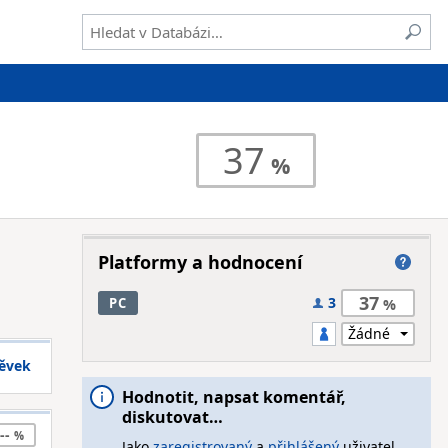
37
Platformy a hodnocení
37
3
PC
pěvek
Hodnotit, napsat komentář,
diskutovat…
--
Jako
zaregistrovaný
a
přihlášený
uživatel