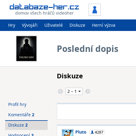
domov všech hráčů videoher
Hry
Vývojáři
Uživatelé
Diskuze
Herní výzva
Poslední dopis
Diskuze
Profil hry
Komentáře
2
Diskuze
2
Pluto
4287
Hodnocení
3