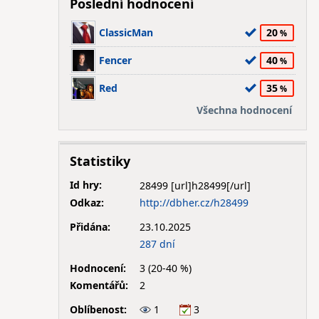
Poslední hodnocení
ClassicMan
20
Fencer
40
Red
35
Všechna hodnocení
Statistiky
Id hry:
28499
Odkaz:
http://dbher.cz/h28499
Přidána:
23.10.2025
287 dní
Hodnocení:
3 (20-40 %)
Komentářů:
2
Oblíbenost:
1
3