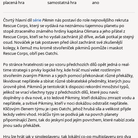
placená hra
samostatná hra
ano
Čtvrtý hlavní díl
série
Pikmin
nás postaví do role nejnovějšího rekruta
Rescue Corps, který se vydává na neznámou tajemnou planetu po
stopě ztraceného známého hrdiny kapitána Olimara a jeho přátel z
Rescue Corps, kteří se ho vydali zachránit již dříve, avšak potkal je stejný
osud. Nováček je tak postaven před úkol zachránit své zkušenější
kolegy, k čemuž mu kromě stvořeníček pikminů pomůže i maskot
Rescue Corps, obří pes Oatchi.
Po stránce hratelnosti se po vzoru předchozích dílů opět jedná o real-
time strategii s prvky logické hry, kde hráč musí velet rostlinným
stvořením zvaným Pikmin a s jejich pomocí překonávat různé překážky,
likvidovat nepřátele a sbírat různé sběratelské předměty, kterých jsou
úrovně plné. Pikminů je tentokrát k dispozici rekordní množství typů,
jelikož se vrací všechny typy z předchozích dílů, které jsou navíc
doplněny o dva nové, a to ledové Pikminy, kteří dokážou zmrazit vodu a
nepřátele, a svítivé Pikminy, kteří v noci dokážou odstrašit nepřátele.
Klíčovým členem týmu je i pes Oatchi, jehož hrubá síla a velikost přijde
leckdy velmi vhod. Hráčův tým se podívá jak na povrch planety
připomínající Zemi, tak do jeskyní pod jejím povrchem, které nabízí zcela
jinou sadu překážek.
Hru lze hrát jak v singleplayeru, tak lokální co-op multiplayeru pro dva