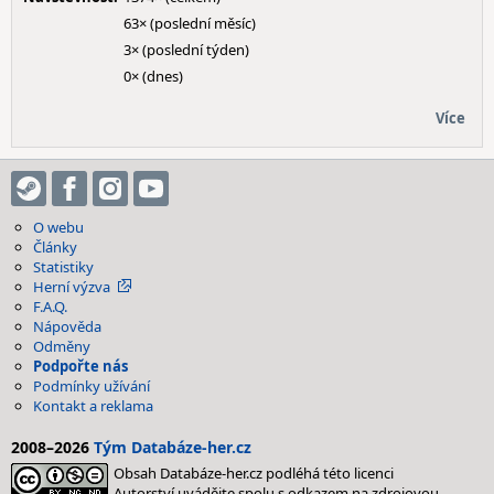
63× (poslední měsíc)
3× (poslední týden)
0× (dnes)
Více
O webu
Články
Statistiky
Herní výzva
F.A.Q.
Nápověda
Odměny
Podpořte nás
Podmínky užívání
Kontakt a reklama
2008–2026
Tým Databáze-her.cz
Obsah Databáze-her.cz podléhá této licenci
Autorství uvádějte spolu s odkazem na zdrojovou