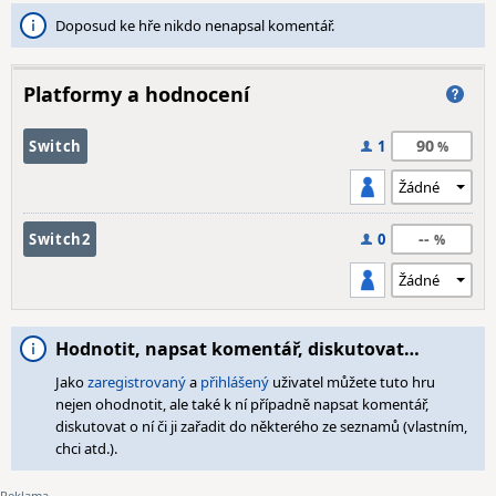
Doposud ke hře nikdo nenapsal komentář.
Platformy a hodnocení
90
Switch
1
--
Switch2
0
Hodnotit, napsat komentář, diskutovat…
Jako
zaregistrovaný
a
přihlášený
uživatel můžete tuto hru
nejen ohodnotit, ale také k ní případně napsat komentář,
diskutovat o ní či ji zařadit do některého ze seznamů (vlastním,
chci atd.).