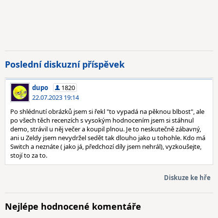
Poslední diskuzní příspěvek
dupo
1820
22.07.2023 19:14
Po shlédnutí obrázků jsem si řekl "to vypadá na pěknou blbost", ale
po všech těch recenzích s vysokým hodnocením jsem si stáhnul
demo, strávil u něj večer a koupil plnou. Je to neskutečně zábavný,
ani u Zeldy jsem nevydržel sedět tak dlouho jako u tohohle. Kdo má
Switch a neznáte ( jako já, předchozí díly jsem nehrál), vyzkoušejte,
stojí to za to.
Diskuze ke hře
Nejlépe hodnocené komentáře