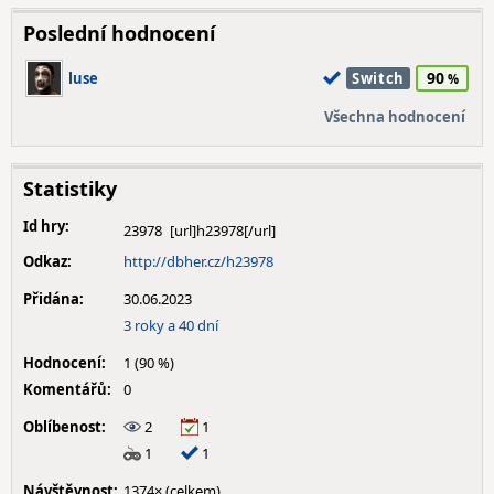
Poslední hodnocení
90
luse
Switch
Všechna hodnocení
Statistiky
Id hry:
23978
Odkaz:
http://dbher.cz/h23978
Přidána:
30.06.2023
3 roky a 40 dní
Hodnocení:
1 (90 %)
Komentářů:
0
Oblíbenost:
2
1
1
1
Návštěvnost:
1374× (celkem)