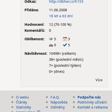
Odkaz:
http://dbher.cz/h153
Přidána:
11.06.2008
18 let a 63 dní
Hodnocení:
12 (70-100 %)
Komentářů:
0
Oblíbenost:
5
3
0
5
Návštěvnost:
10498× (celkem)
38× (poslední měsíc)
7× (poslední týden)
0× (dnes)
Více
O webu
F.A.Q.
Podpořte nás
Články
Nápověda
Podmínky užívání
Statistiky
Odměny
Kontakt a reklama