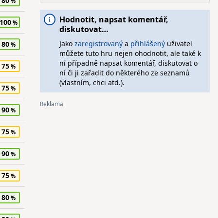
80
Hodnotit, napsat komentář,
100
diskutovat…
Jako
zaregistrovaný
a
přihlášený
uživatel
80
můžete tuto hru nejen ohodnotit, ale také k
ní případně napsat komentář, diskutovat o
75
ní či ji zařadit do některého ze seznamů
(vlastním, chci atd.).
75
90
75
90
75
80