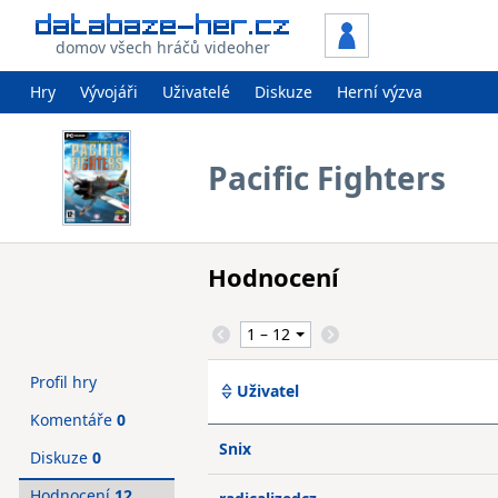
domov všech hráčů videoher
Hry
Vývojáři
Uživatelé
Diskuze
Herní výzva
Pacific Fighters
Hodnocení
Profil hry
Uživatel
Komentáře
0
Snix
Diskuze
0
Hodnocení
12