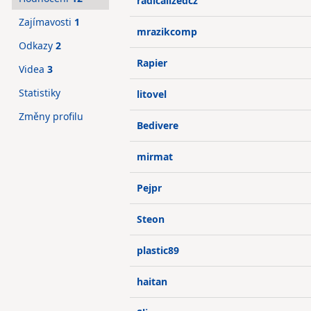
radicalizedcz
Zajímavosti
1
mrazikcomp
Odkazy
2
Rapier
Videa
3
Statistiky
litovel
Změny profilu
Bedivere
mirmat
Pejpr
Steon
plastic89
haitan