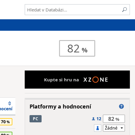
82
Kupte si hru na
Platformy a hodnocení
ocení
82
12
PC
70