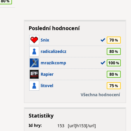
80
Poslední hodnocení
Snix
70
radicalizedcz
80
mrazikcomp
100
Rapier
80
litovel
75
Všechna hodnocení
Statistiky
Id hry:
153