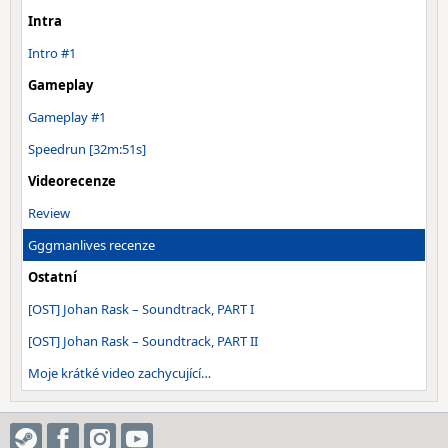
Intra
Intro #1
Gameplay
Gameplay #1
Speedrun [32m:51s]
Videorecenze
Review
Gggmanlives recenze
Ostatní
[OST] Johan Rask – Soundtrack, PART I
[OST] Johan Rask – Soundtrack, PART II
Moje krátké video zachycující…