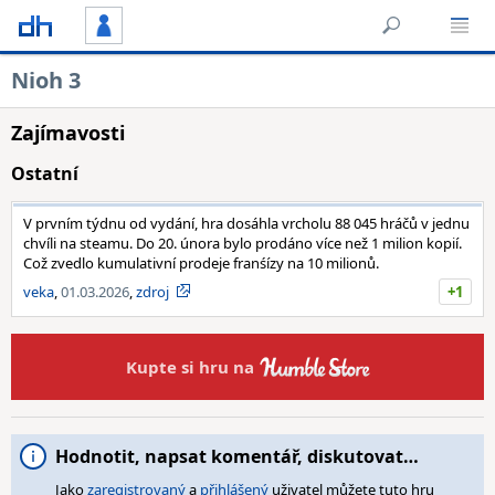
Nioh 3
Zajímavosti
Ostatní
V prvním týdnu od vydání, hra dosáhla vrcholu 88 045 hráčů v jednu
chvíli na steamu. Do 20. února bylo prodáno více než 1 milion kopií.
Což zvedlo kumulativní prodeje franśízy na 10 milionů.
veka
,
01.03.2026
,
zdroj
+1
Kupte si hru na
Hodnotit, napsat komentář, diskutovat…
Jako
zaregistrovaný
a
přihlášený
uživatel můžete tuto hru