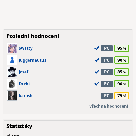
Poslední hodnocení
95
Swatty
PC
90
Juggernautus
PC
85
Josef
PC
90
Drekt
PC
75
karoshi
PC
Všechna hodnocení
Statistiky