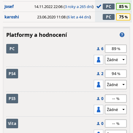
85
Josef
14.11.2022 22:06 (
3 roky a 265 dní
)
PC
75
karoshi
23.06.2020 11:08 (
6 let a 44 dní
)
PC
Platformy a hodnocení
89
PC
6
94
PS4
2
--
PS5
0
--
Vita
0