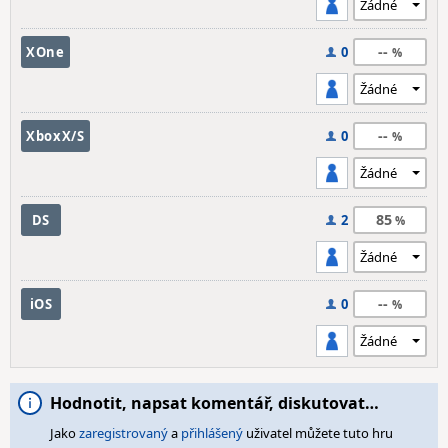
--
XOne
0
--
XboxX/S
0
85
DS
2
--
iOS
0
Hodnotit, napsat komentář, diskutovat…
Jako
zaregistrovaný
a
přihlášený
uživatel můžete tuto hru