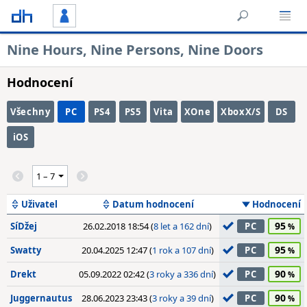
Nine Hours, Nine Persons, Nine Doors
Hodnocení
Všechny
PC
PS4
PS5
Vita
XOne
XboxX/S
DS
iOS
Uživatel
Datum hodnocení
Hodnocení
95
SíDžej
26.02.2018 18:54 (
8 let a 162 dní
)
PC
95
Swatty
20.04.2025 12:47 (
1 rok a 107 dní
)
PC
90
Drekt
05.09.2022 02:42 (
3 roky a 336 dní
)
PC
90
Juggernautus
28.06.2023 23:43 (
3 roky a 39 dní
)
PC