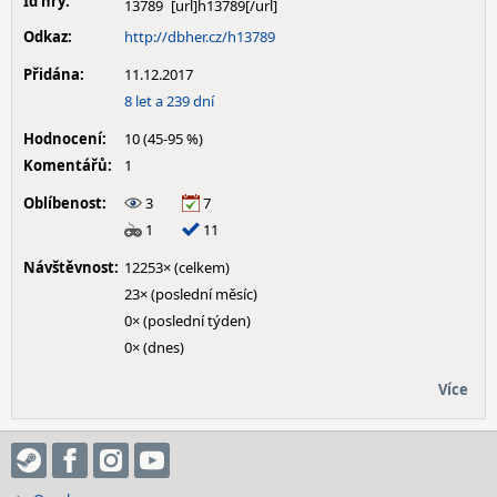
Id hry:
13789
Odkaz:
http://dbher.cz/h13789
Přidána:
11.12.2017
8 let a 239 dní
Hodnocení:
10 (45-95 %)
Komentářů:
1
Oblíbenost:
3
7
1
11
Návštěvnost:
12253× (celkem)
23× (poslední měsíc)
0× (poslední týden)
0× (dnes)
Více