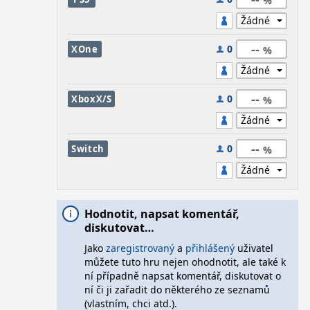
--
0
XOne
--
0
XboxX/S
--
0
Switch
Hodnotit, napsat komentář,
diskutovat…
Jako
zaregistrovaný
a
přihlášený
uživatel
můžete tuto hru nejen ohodnotit, ale také k
ní případně napsat komentář, diskutovat o
ní či ji zařadit do některého ze seznamů
(vlastním, chci atd.).