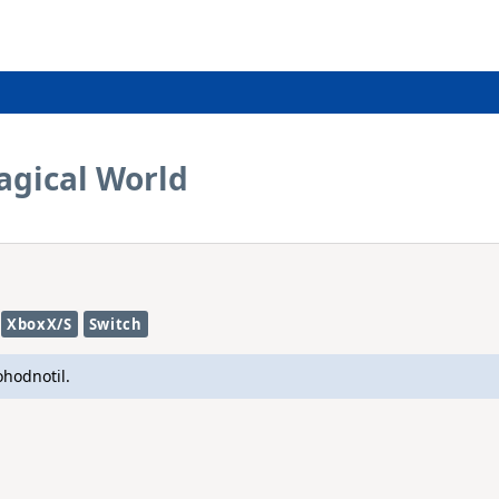
agical World
XboxX/S
Switch
ohodnotil.