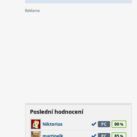
Poslední hodnocení
Niktorius
90
PC
martinelk
85
PC