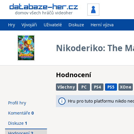
domov všech hráčů videoher
Hry
Vývojáři
Uživatelé
Diskuze
Herní výzva
Nikoderiko: The M
Hodnocení
Všechny
PC
PS4
PS5
XOne
Hru pro tuto platformu nikdo ne
Profil hry
Komentáře
0
Diskuze
1
Hodnocení
2