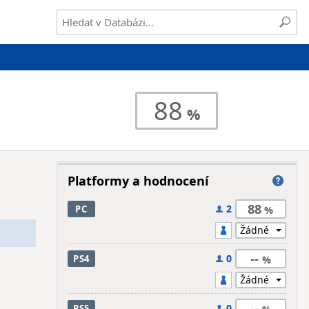
88
Platformy a hodnocení
88
2
PC
--
0
PS4
--
0
PS5