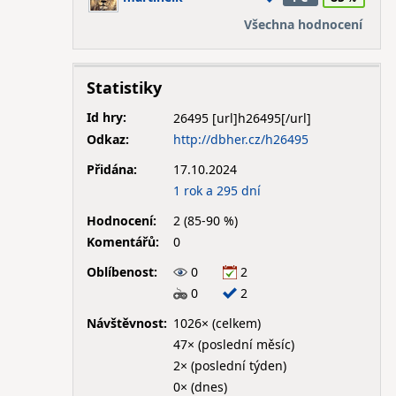
Všechna hodnocení
Statistiky
Id hry:
26495
Odkaz:
http://dbher.cz/h26495
Přidána:
17.10.2024
1 rok a 295 dní
Hodnocení:
2 (85-90 %)
Komentářů:
0
Oblíbenost:
0
2
0
2
Návštěvnost:
1026× (celkem)
47× (poslední měsíc)
2× (poslední týden)
0× (dnes)