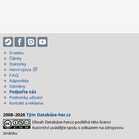
O webu
Články
Statistiky
Herní výzva
F.A.Q.
Nápověda
Odměny
Podpořte nás
Podmínky užívání
Kontakt a reklama
2008–2026
Tým Databáze-her.cz
Obsah Databáze-her.cz podléhá této licenci
Autorství uvádějte spolu s odkazem na zdrojovou
stránku