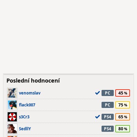
Poslední hodnocení
45
venomslav
PC
75
flack007
PC
65
s3Cr3
PS4
80
SedllY
PS4