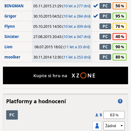
50
BINGMAN
05.11.2015 21:29 (
10 let a 277 dní
)
PC
95
Grigor
30.10.2015 04:52 (
10 let a 284 dní
)
PC
70
Flynn
05.10.2015 14:50 (
10 let a 309 dní
)
PC
40
Sinister
27.08.2015 20:43 (
10 let a 347 dní
)
PC
90
Lion
08.07.2015 18:02 (
11 let a 33 dní
)
PC
80
moolker
30.11.2014 12:30 (
11 let a 253 dní
)
PC
Kupte si hru na
Platformy a hodnocení
63
PC
9