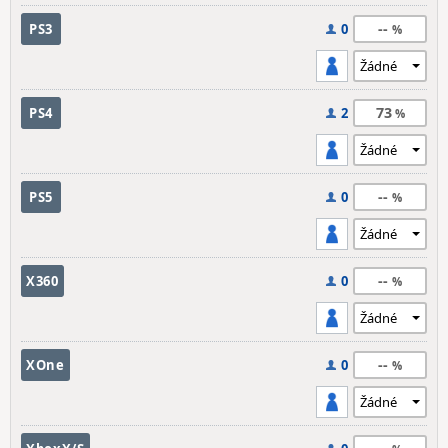
--
PS3
0
73
PS4
2
--
PS5
0
--
X360
0
--
XOne
0