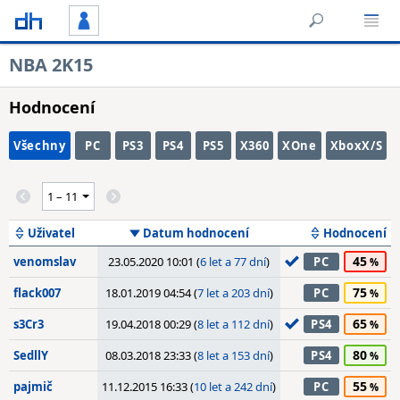
NBA 2K15
Hodnocení
Všechny
PC
PS3
PS4
PS5
X360
XOne
XboxX/S
Uživatel
Datum hodnocení
Hodnocení
45
venomslav
23.05.2020 10:01 (
6 let a 77 dní
)
PC
75
flack007
18.01.2019 04:54 (
7 let a 203 dní
)
PC
65
s3Cr3
19.04.2018 00:29 (
8 let a 112 dní
)
PS4
80
SedllY
08.03.2018 23:33 (
8 let a 153 dní
)
PS4
55
pajmič
11.12.2015 16:33 (
10 let a 242 dní
)
PC