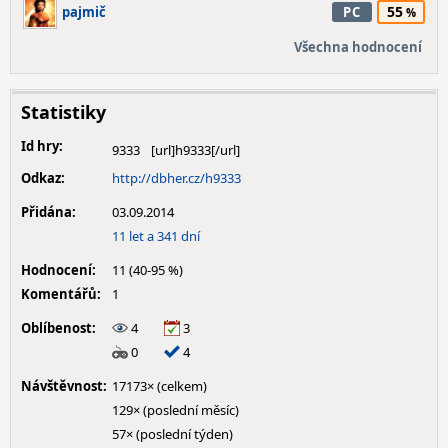
55
pajmič
PC
Všechna hodnocení
Statistiky
Id hry:
9333
Odkaz:
http://dbher.cz/h9333
Přidána:
03.09.2014
11 let a 341 dní
Hodnocení:
11 (40-95 %)
Komentářů:
1
Oblíbenost:
4
3
0
4
Návštěvnost:
17173× (celkem)
129× (poslední měsíc)
57× (poslední týden)