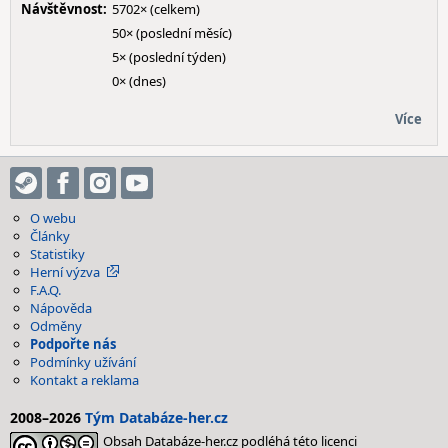
Návštěvnost:
5702× (celkem)
50× (poslední měsíc)
5× (poslední týden)
0× (dnes)
Více
O webu
Články
Statistiky
Herní výzva
F.A.Q.
Nápověda
Odměny
Podpořte nás
Podmínky užívání
Kontakt a reklama
2008–2026
Tým Databáze-her.cz
Obsah Databáze-her.cz podléhá této licenci