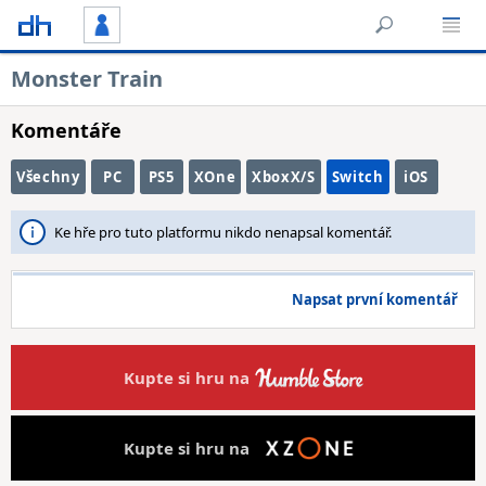
Monster Train
Komentáře
Všechny
PC
PS5
XOne
XboxX/S
Switch
iOS
Ke hře pro tuto platformu nikdo nenapsal komentář.
Napsat první komentář
Kupte si hru na
Kupte si hru na