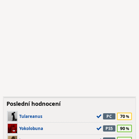
Poslední hodnocení
70
Tulareanus
PC
90
Yokolobuna
PS5