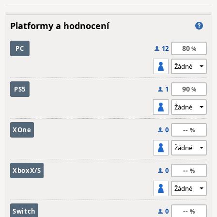
Platformy a hodnocení
80
PC
12
90
PS5
1
--
XOne
0
--
XboxX/S
0
--
Switch
0