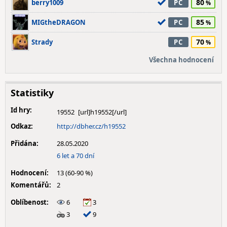
80
berry1009
PC
85
MIGtheDRAGON
PC
70
Strady
PC
Všechna hodnocení
Statistiky
Id hry:
19552
Odkaz:
http://dbher.cz/h19552
Přidána:
28.05.2020
6 let a 70 dní
Hodnocení:
13 (60-90 %)
Komentářů:
2
Oblíbenost:
6
3
3
9