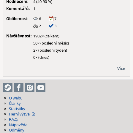
Hodnocení:
4 (40-90 %)
Komentářů:
1
Oblíbenost:
6
7
2
3
Návštěvnost:
1902× (celkem)
50× (poslední měsíc)
2× (poslední týden)
0× (dnes)
Více
O webu
Články
Statistiky
Herní výzva
F.A.Q.
Nápověda
Odměny