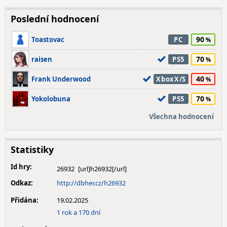
Poslední hodnocení
90
Toastovac
PC
70
raisen
PS5
40
Frank Underwood
XboxX/S
70
Yokolobuna
PS5
Všechna hodnocení
Statistiky
Id hry:
26932
Odkaz:
http://dbher.cz/h26932
Přidána:
19.02.2025
1 rok a 170 dní