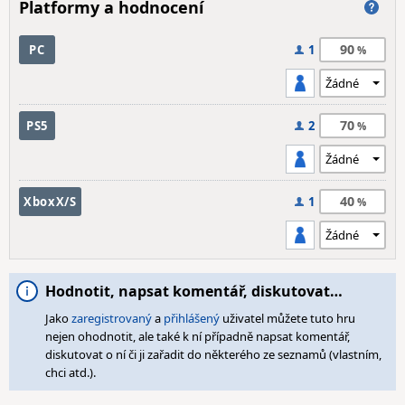
Platformy a hodnocení
90
PC
1
70
PS5
2
40
XboxX/S
1
Hodnotit, napsat komentář, diskutovat…
Jako
zaregistrovaný
a
přihlášený
uživatel můžete tuto hru
nejen ohodnotit, ale také k ní případně napsat komentář,
diskutovat o ní či ji zařadit do některého ze seznamů (vlastním,
chci atd.).