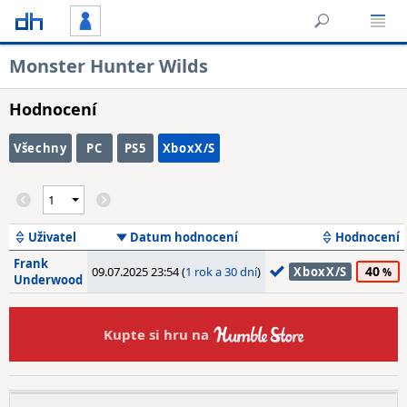
Monster Hunter Wilds
Hodnocení
Všechny
PC
PS5
XboxX/S
Uživatel
Datum hodnocení
Hodnocení
Frank
40
09.07.2025 23:54 (
1 rok a 30 dní
)
XboxX/S
Underwood
Kupte si hru na