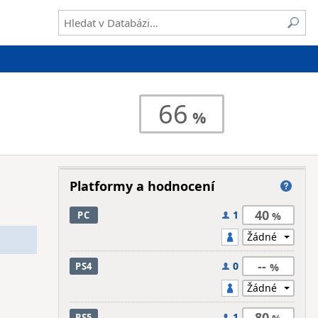
66
Platformy a hodnocení
40
1
PC
--
0
PS4
80
1
PS5