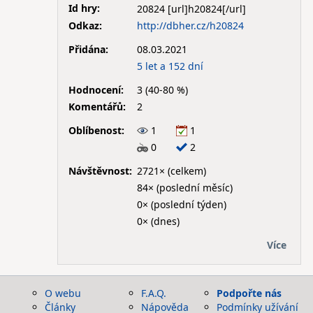
Id hry:
20824
Odkaz:
http://dbher.cz/h20824
Přidána:
08.03.2021
5 let a 152 dní
Hodnocení:
3 (40-80 %)
Komentářů:
2
Oblíbenost:
1
1
0
2
Návštěvnost:
2721× (celkem)
84× (poslední měsíc)
0× (poslední týden)
0× (dnes)
Více
O webu
F.A.Q.
Podpořte nás
Články
Nápověda
Podmínky užívání