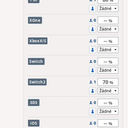
--
0
XOne
--
0
XboxX/S
--
0
Switch
70
1
Switch2
--
0
3DS
--
0
iOS