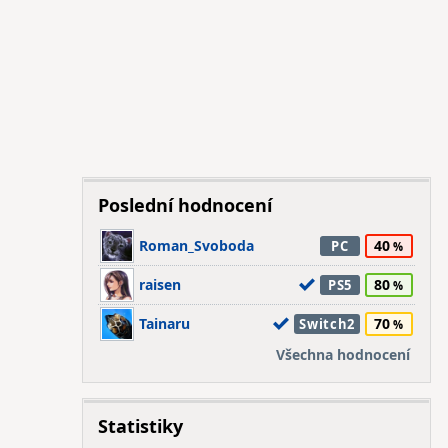
Poslední hodnocení
Roman_Svoboda
40
PC
raisen
80
PS5
Tainaru
70
Switch2
Všechna hodnocení
Statistiky