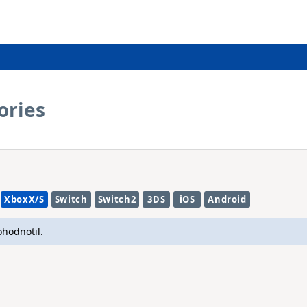
ories
XboxX/S
Switch
Switch2
3DS
iOS
Android
ohodnotil.