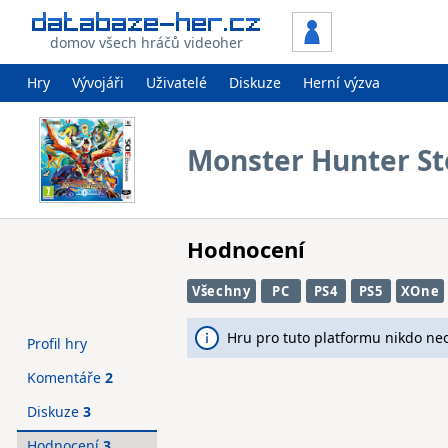
domov všech hráčů videoher
Hry
Vývojáři
Uživatelé
Diskuze
Herní výzva
Monster Hunter St
Hodnocení
Všechny
PC
PS4
PS5
XOne
Hru pro tuto platformu nikdo ne
Profil hry
Komentáře
2
Diskuze
3
Hodnocení
3