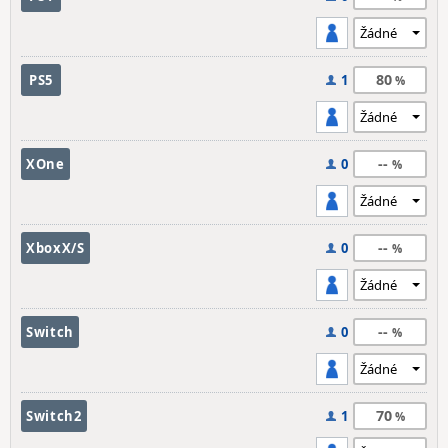
80
PS5
1
--
XOne
0
--
XboxX/S
0
--
Switch
0
70
Switch2
1