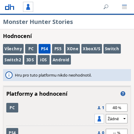
Monster Hunter Stories
Hodnocení
Všechny
PC
PS4
PS5
XOne
XboxX/S
Switch
Switch2
3DS
iOS
Android
Hru pro tuto platformu nikdo neohodnotil.
Platformy a hodnocení
40
PC
1
--
PS4
0