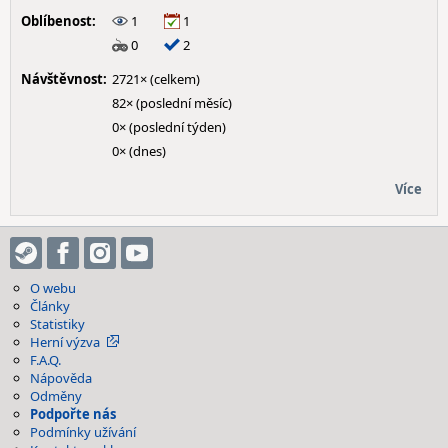
Oblíbenost:
1
1
0
2
Návštěvnost:
2721× (celkem)
82× (poslední měsíc)
0× (poslední týden)
0× (dnes)
Více
O webu
Články
Statistiky
Herní výzva
F.A.Q.
Nápověda
Odměny
Podpořte nás
Podmínky užívání