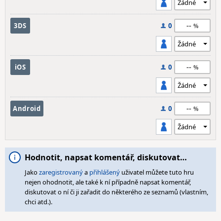
--
3DS
0
--
iOS
0
--
Android
0
Hodnotit, napsat komentář, diskutovat…
Jako
zaregistrovaný
a
přihlášený
uživatel můžete tuto hru
nejen ohodnotit, ale také k ní případně napsat komentář,
diskutovat o ní či ji zařadit do některého ze seznamů (vlastním,
chci atd.).