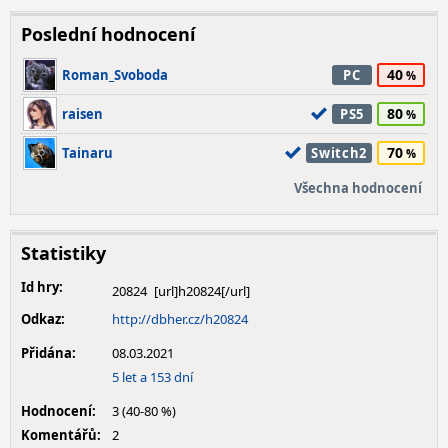
Poslední hodnocení
40
Roman_Svoboda
PC
80
raisen
PS5
70
Tainaru
Switch2
Všechna hodnocení
Statistiky
Id hry:
20824
Odkaz:
http://dbher.cz/h20824
Přidána:
08.03.2021
5 let a 153 dní
Hodnocení:
3 (40-80 %)
Komentářů:
2