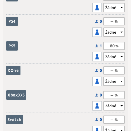
--
PS4
0
80
PS5
1
--
XOne
0
--
XboxX/S
0
--
Switch
0