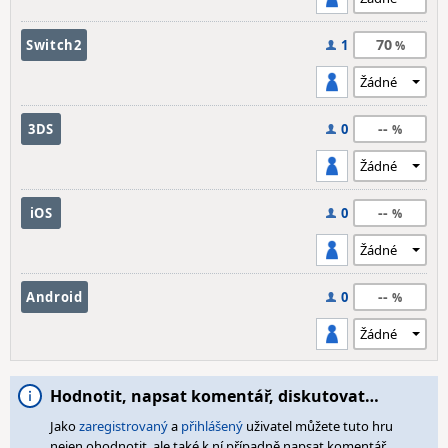
70
Switch2
1
--
3DS
0
--
iOS
0
--
Android
0
Hodnotit, napsat komentář, diskutovat…
Jako
zaregistrovaný
a
přihlášený
uživatel můžete tuto hru
nejen ohodnotit, ale také k ní případně napsat komentář,