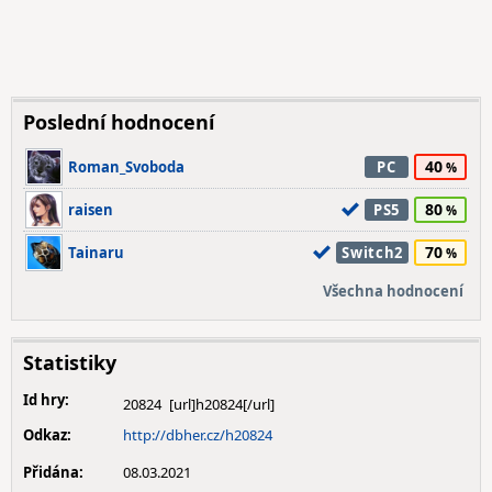
Poslední hodnocení
40
Roman_Svoboda
PC
80
raisen
PS5
70
Tainaru
Switch2
Všechna hodnocení
Statistiky
Id hry:
20824
Odkaz:
http://dbher.cz/h20824
Přidána:
08.03.2021