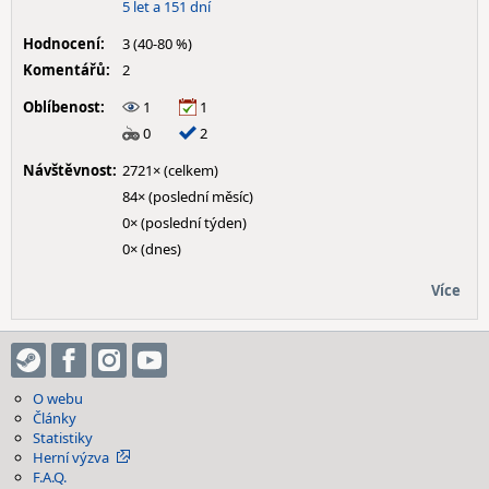
5 let a 151 dní
Hodnocení:
3 (40-80 %)
Komentářů:
2
Oblíbenost:
1
1
0
2
Návštěvnost:
2721× (celkem)
84× (poslední měsíc)
0× (poslední týden)
0× (dnes)
Více
O webu
Články
Statistiky
Herní výzva
F.A.Q.