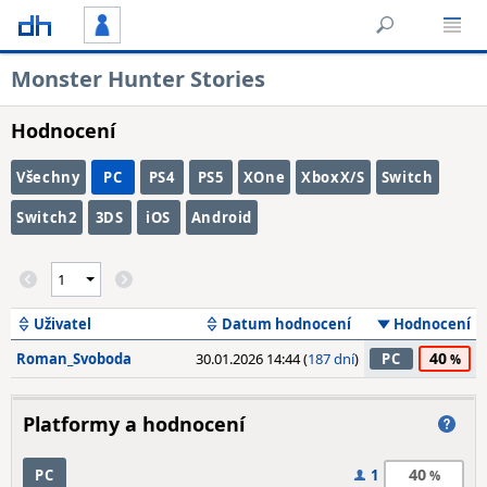
Monster Hunter Stories
Hodnocení
Všechny
PC
PS4
PS5
XOne
XboxX/S
Switch
Switch2
3DS
iOS
Android
Uživatel
Datum hodnocení
Hodnocení
40
Roman_Svoboda
30.01.2026 14:44 (
187 dní
)
PC
Platformy a hodnocení
40
PC
1