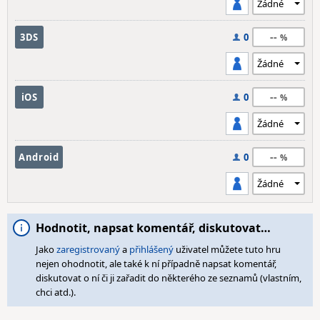
--
3DS
0
--
iOS
0
--
Android
0
Hodnotit, napsat komentář, diskutovat…
Jako
zaregistrovaný
a
přihlášený
uživatel můžete tuto hru
nejen ohodnotit, ale také k ní případně napsat komentář,
diskutovat o ní či ji zařadit do některého ze seznamů (vlastním,
chci atd.).