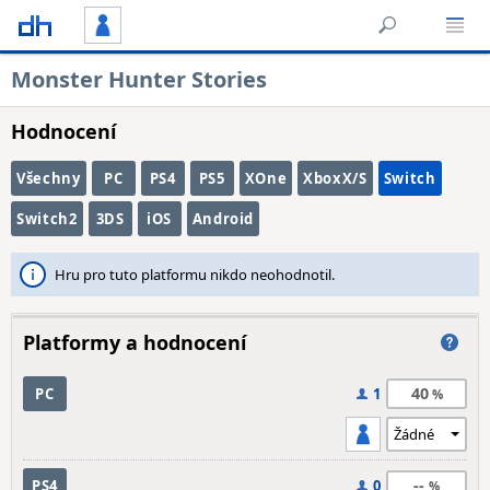
Monster Hunter Stories
Hodnocení
Všechny
PC
PS4
PS5
XOne
XboxX/S
Switch
Switch2
3DS
iOS
Android
Hru pro tuto platformu nikdo neohodnotil.
Platformy a hodnocení
40
PC
1
--
PS4
0