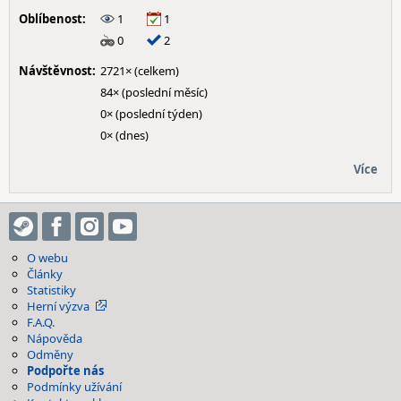
Oblíbenost:
1
1
0
2
Návštěvnost:
2721× (celkem)
84× (poslední měsíc)
0× (poslední týden)
0× (dnes)
Více
O webu
Články
Statistiky
Herní výzva
F.A.Q.
Nápověda
Odměny
Podpořte nás
Podmínky užívání