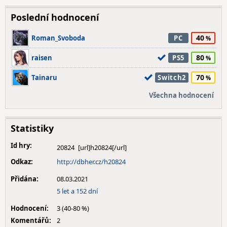
Poslední hodnocení
40
Roman_Svoboda
PC
80
raisen
PS5
70
Tainaru
Switch2
Všechna hodnocení
Statistiky
Id hry:
20824
Odkaz:
http://dbher.cz/h20824
Přidána:
08.03.2021
5 let a 152 dní
Hodnocení:
3 (40-80 %)
Komentářů:
2