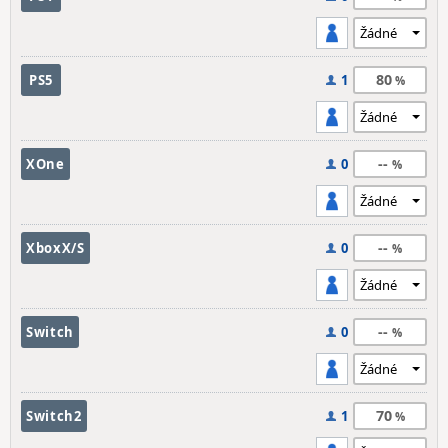
80
PS5
1
--
XOne
0
--
XboxX/S
0
--
Switch
0
70
Switch2
1