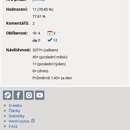
Hodnocení:
11 (70-85 %)
77.61 %
Komentářů:
2
Oblíbenost:
4
3
0
12
Návštěvnost:
3377× (celkem)
45× (poslední měsíc)
1× (poslední týden)
0× (dnes)
Průměrně 1.43× za den
O webu
Články
Statistiky
Herní výzva
F.A.Q.