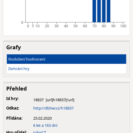
0
0
5
10
20
30
40
50
60
70
80
90
100
Grafy
Rozložení hodnocení
Dohrání hry
Přehled
Id hry:
18837
Odkaz:
http://dbher.cz/h18837
Přidána:
25.02.2020
6 let a 163 dní
Hru přidal:
JohnCZ