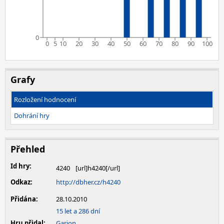
0
0
5
10
20
30
40
50
60
70
80
90
100
Grafy
Rozložení hodnocení
Dohrání hry
Přehled
Id hry:
4240
Odkaz:
http://dbher.cz/h4240
Přidána:
28.10.2010
15 let a 286 dní
Hru přidal:
Garion