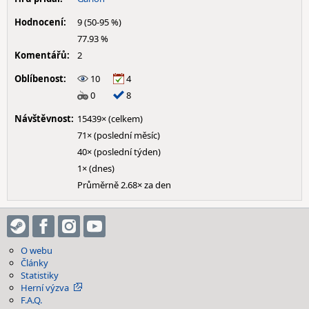
Hodnocení:
9 (50-95 %)
77.93 %
Komentářů:
2
Oblíbenost:
10
4
0
8
Návštěvnost:
15439× (celkem)
71× (poslední měsíc)
40× (poslední týden)
1× (dnes)
Průměrně 2.68× za den
O webu
Články
Statistiky
Herní výzva
F.A.Q.