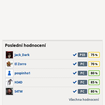
Poslední hodnocení
75
Jack_Dark
PS5
70
El Zorro
PC
80
pospinho1
PC
85
H34D
PC
80
S4TW
PC
Všechna hodnocení