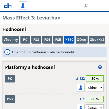
Mass Effect 3: Leviathan
Hodnocení
Všechny
PC
PS3
PS4
PS5
X360
XOne
XboxX/S
Hru pro tuto platformu nikdo neohodnotil.
Platformy a hodnocení
80
PC
122
80
PS3
1