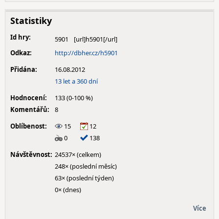
Statistiky
Id hry:
5901
Odkaz:
http://dbher.cz/h5901
Přidána:
16.08.2012
13 let a 360 dní
Hodnocení:
133 (0-100 %)
Komentářů:
8
Oblíbenost:
15
12
0
138
Návštěvnost:
24537× (celkem)
248× (poslední měsíc)
63× (poslední týden)
0× (dnes)
Více