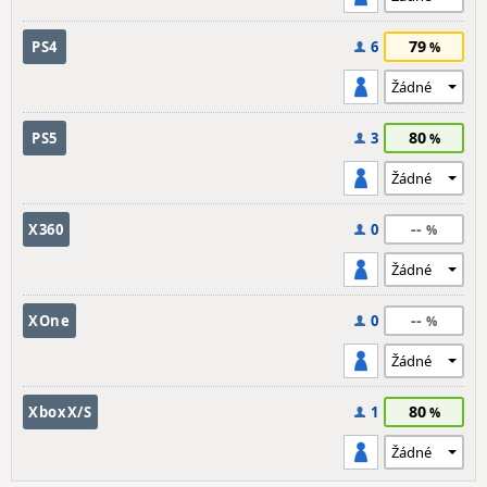
79
PS4
6
80
PS5
3
--
X360
0
--
XOne
0
80
XboxX/S
1