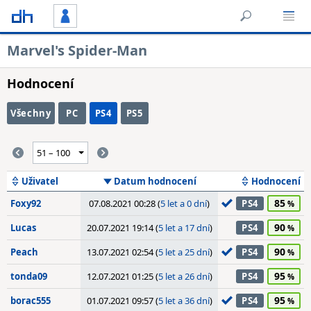
Marvel's Spider-Man
Hodnocení
Všechny
PC
PS4
PS5
Uživatel
Datum hodnocení
Hodnocení
85
Foxy92
07.08.2021 00:28 (
5 let a 0 dní
)
PS4
90
Lucas
20.07.2021 19:14 (
5 let a 17 dní
)
PS4
90
Peach
13.07.2021 02:54 (
5 let a 25 dní
)
PS4
95
tonda09
12.07.2021 01:25 (
5 let a 26 dní
)
PS4
95
borac555
01.07.2021 09:57 (
5 let a 36 dní
)
PS4