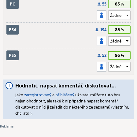
85
PC
55
85
PS4
194
86
PS5
52
Hodnotit, napsat komentář, diskutovat…
Jako
zaregistrovaný
a
přihlášený
uživatel můžete tuto hru
nejen ohodnotit, ale také k ní případně napsat komentář,
diskutovat o ní či ji zařadit do některého ze seznamů (vlastním,
chci atd.).