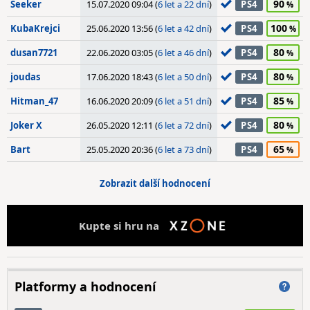
90
Seeker
15.07.2020 09:04 (
6 let a 22 dní
)
PS4
100
KubaKrejci
25.06.2020 13:56 (
6 let a 42 dní
)
PS4
80
dusan7721
22.06.2020 03:05 (
6 let a 46 dní
)
PS4
80
joudas
17.06.2020 18:43 (
6 let a 50 dní
)
PS4
85
Hitman_47
16.06.2020 20:09 (
6 let a 51 dní
)
PS4
80
Joker X
26.05.2020 12:11 (
6 let a 72 dní
)
PS4
65
Bart
25.05.2020 20:36 (
6 let a 73 dní
)
PS4
Zobrazit další hodnocení
Kupte si hru na
Platformy a hodnocení