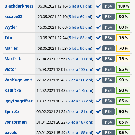
100
Blackdarkness
06.06.2021 12:16 (
5 let a 61 dní
)
PS4
90
xscape82
29.05.2021 22:10 (
5 let a 69 dní
)
PS4
80
Wyder
15.05.2021 10:08 (
5 let a 83 dní
)
PS4
75
Tifo
10.05.2021 22:24 (
5 let a 88 dní
)
PS4
70
Marles
08.05.2021 17:23 (
5 let a 90 dní
)
PS4
75
Maxfriik
17.04.2021 23:56 (
5 let a 111 dní
)
PS4
85
Victor
26.03.2021 12:01 (
5 let a 133 dní
)
PS4
90
VonKugelweit
27.02.2021 15:45 (
5 let a 160 dní
)
PS4
80
Kadlítko
12.02.2021 11:43 (
5 let a 175 dní
)
PS4
85
iggythegrifter
10.02.2021 10:25 (
5 let a 177 dní
)
PS4
90
SpiritCz
06.02.2021 21:25 (
5 let a 181 dní
)
PS4
85
vontorman
31.01.2021 20:22 (
5 let a 187 dní
)
PS4
95
paveld
30.01.2021 15:49 (
5 let a 188 dní
)
PS4