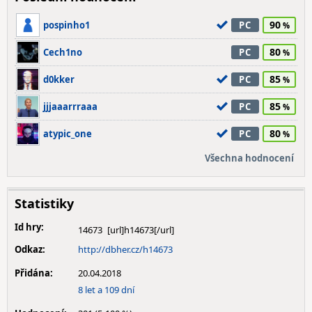
90
pospinho1
PC
80
Cech1no
PC
85
d0kker
PC
85
jjjaaarrraaa
PC
80
atypic_one
PC
Všechna hodnocení
Statistiky
Id hry:
14673
Odkaz:
http://dbher.cz/h14673
Přidána:
20.04.2018
8 let a 109 dní