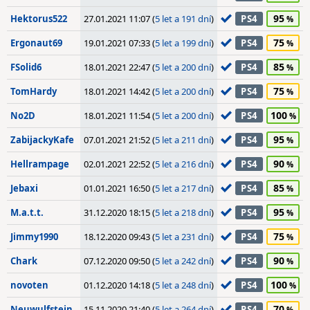
95
Hektorus522
27.01.2021 11:07 (
5 let a 191 dní
)
PS4
75
Ergonaut69
19.01.2021 07:33 (
5 let a 199 dní
)
PS4
85
FSolid6
18.01.2021 22:47 (
5 let a 200 dní
)
PS4
75
TomHardy
18.01.2021 14:42 (
5 let a 200 dní
)
PS4
100
No2D
18.01.2021 11:54 (
5 let a 200 dní
)
PS4
95
ZabijackyKafe
07.01.2021 21:52 (
5 let a 211 dní
)
PS4
90
Hellrampage
02.01.2021 22:52 (
5 let a 216 dní
)
PS4
85
Jebaxi
01.01.2021 16:50 (
5 let a 217 dní
)
PS4
95
M.a.t.t.
31.12.2020 18:15 (
5 let a 218 dní
)
PS4
75
Jimmy1990
18.12.2020 09:43 (
5 let a 231 dní
)
PS4
90
Chark
07.12.2020 09:50 (
5 let a 242 dní
)
PS4
100
novoten
01.12.2020 14:18 (
5 let a 248 dní
)
PS4
70
Neuwulfstein
15.11.2020 21:40 (
5 let a 264 dní
)
PS4