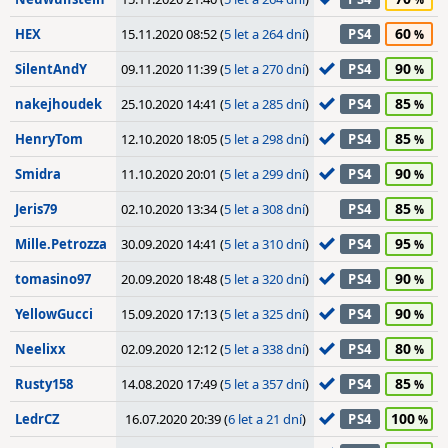
60
HEX
15.11.2020 08:52 (
5 let a 264 dní
)
PS4
90
SilentAndY
09.11.2020 11:39 (
5 let a 270 dní
)
PS4
85
nakejhoudek
25.10.2020 14:41 (
5 let a 285 dní
)
PS4
85
HenryTom
12.10.2020 18:05 (
5 let a 298 dní
)
PS4
90
Smidra
11.10.2020 20:01 (
5 let a 299 dní
)
PS4
85
Jeris79
02.10.2020 13:34 (
5 let a 308 dní
)
PS4
95
Mille.Petrozza
30.09.2020 14:41 (
5 let a 310 dní
)
PS4
90
tomasino97
20.09.2020 18:48 (
5 let a 320 dní
)
PS4
90
YellowGucci
15.09.2020 17:13 (
5 let a 325 dní
)
PS4
80
Neelixx
02.09.2020 12:12 (
5 let a 338 dní
)
PS4
85
Rusty158
14.08.2020 17:49 (
5 let a 357 dní
)
PS4
100
LedrCZ
16.07.2020 20:39 (
6 let a 21 dní
)
PS4