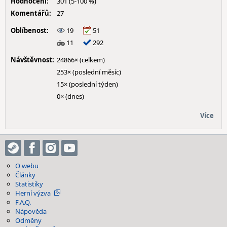
Hodnocení:
301 (5-100 %)
Komentářů:
27
Oblíbenost:
19
51
11
292
Návštěvnost:
24866× (celkem)
253× (poslední měsíc)
15× (poslední týden)
0× (dnes)
Více
O webu
Články
Statistiky
Herní výzva
F.A.Q.
Nápověda
Odměny