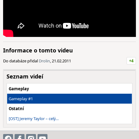
Informace o tomto videu
Do databáze přidal
Drolin
, 21.02.2011
+4
Seznam videí
Gameplay
Gameplay #1
Ostatní
[OST] Jeremy Taylor – celý…