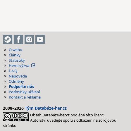
O webu
Články
Statistiky
Herní výzva
F.A.Q.
Nápověda
Odměny
Podpořte nás
Podmínky užívání
Kontakt a reklama
2008–2026
Tým Databáze-her.cz
Obsah Databáze-her.cz podléhá této licenci
Autorství uvádějte spolu s odkazem na zdrojovou
stránku