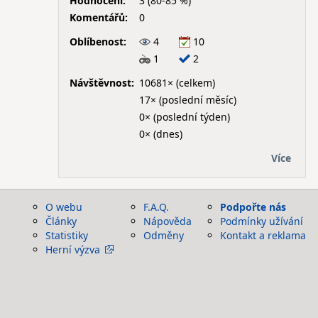
Hodnocení:
3 (80-85 %)
Komentářů:
0
Oblíbenost:
4
10
1
2
Návštěvnost:
10681× (celkem)
17× (poslední měsíc)
0× (poslední týden)
0× (dnes)
Více
O webu
F.A.Q.
Podpořte nás
Články
Nápověda
Podmínky užívání
Statistiky
Odměny
Kontakt a reklama
Herní výzva