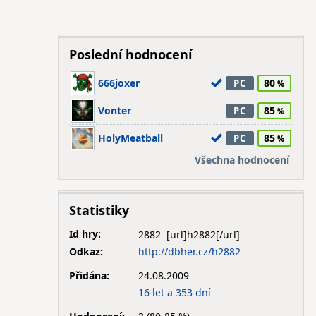
Poslední hodnocení
666joxer
80
PC
Vonter
85
PC
HolyMeatball
85
PC
Všechna hodnocení
Statistiky
Id hry:
2882
Odkaz:
http://dbher.cz/h2882
Přidána:
24.08.2009
16 let a 353 dní