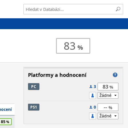
83
Platformy a hodnocení
83
3
PC
--
0
PS1
ocení
85