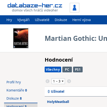
domov všech hráčů videoher
Hry
Vývojáři
Uživatelé
Diskuze
Herní výzva
Martian Gothic: Un
Hodnocení
Všechny
PC
PS1
Profil hry
Komentáře
0
Uživatel
Diskuze
8
HolyMeatball
Hodnocení
3